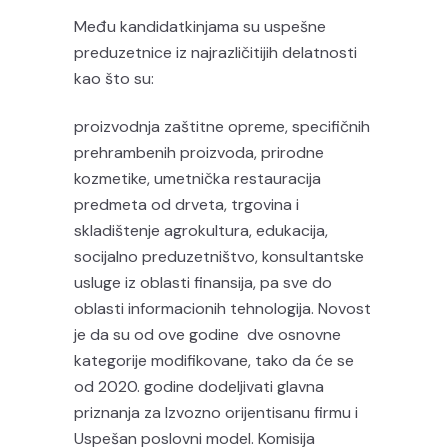
Među kandidatkinjama su uspešne
preduzetnice iz najrazličitijih delatnosti
kao što su:
proizvodnja zaštitne opreme, specifičnih
prehrambenih proizvoda, prirodne
kozmetike, umetnička restauracija
predmeta od drveta, trgovina i
skladištenje agrokultura, edukacija,
socijalno preduzetništvo, konsultantske
usluge iz oblasti finansija, pa sve do
oblasti informacionih tehnologija. Novost
je da su od ove godine dve osnovne
kategorije modifikovane, tako da će se
od 2020. godine dodeljivati glavna
priznanja za Izvozno orijentisanu firmu i
Uspešan poslovni model. Komisija