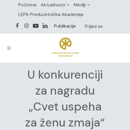
Početna
Aktuelnosti
Mediji
LEPA Preduzetnička Akademija
Publikacije
Prijavi se
U konkurenciji
za nagradu
„Cvet uspeha
za ženu zmaja“