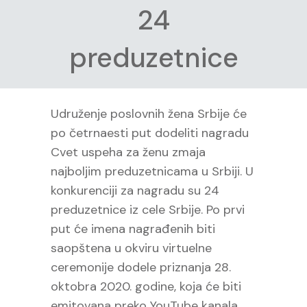
24
preduzetnice
Udruženje poslovnih žena Srbije će
po četrnaesti put dodeliti nagradu
Cvet uspeha za ženu zmaja
najboljim preduzetnicama u Srbiji. U
konkurenciji za nagradu su 24
preduzetnice iz cele Srbije. Po prvi
put će imena nagrađenih biti
saopštena u okviru virtuelne
ceremonije dodele priznanja 28.
oktobra 2020. godine, koja će biti
emitovana preko YouTube kanala