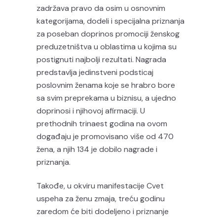
zadržava pravo da osim u osnovnim
kategorijama, dodeli i specijalna priznanja
za poseban doprinos promociji ženskog
preduzetništva u oblastima u kojima su
postignuti najbolji rezultati. Nagrada
predstavlja jedinstveni podsticaj
poslovnim ženama koje se hrabro bore
sa svim preprekama u biznisu, a ujedno
doprinosi i njihovoj afirmaciji. U
prethodnih trinaest godina na ovom
događaju je promovisano više od 470
žena, a njih 134 je dobilo nagrade i
priznanja.
Takođe, u okviru manifestacije Cvet
uspeha za ženu zmaja, treću godinu
zaredom će biti dodeljeno i priznanje