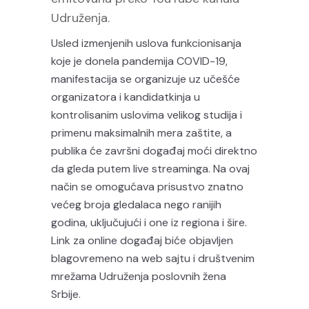
Udruženja.
Usled izmenjenih uslova funkcionisanja
koje je donela pandemija COVID-19,
manifestacija se organizuje uz učešće
organizatora i kandidatkinja u
kontrolisanim uslovima velikog studija i
primenu maksimalnih mera zaštite, a
publika će završni događaj moći direktno
da gleda putem live streaminga. Na ovaj
način se omogućava prisustvo znatno
većeg broja gledalaca nego ranijih
godina, uključujući i one iz regiona i šire.
Link za online događaj biće objavljen
blagovremeno na web sajtu i društvenim
mrežama Udruženja poslovnih žena
Srbije.