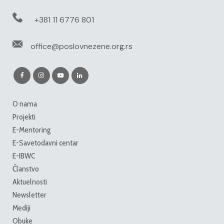
+381 11 6776 801
office@poslovnezene.org.rs
O nama
Projekti
E-Mentoring
E-Savetodavni centar
E-IBWC
Članstvo
Aktuelnosti
Newsletter
Mediji
Obuke