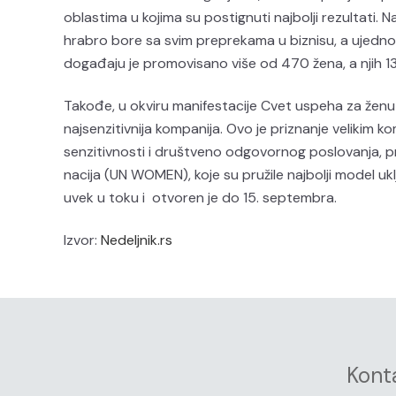
oblastima u kojima su postignuti najbolji rezultati.
hrabro bore sa svim preprekama u biznisu, a ujedno 
događaju je promovisano više od 470 žena, a njih 134
Takođe, u okviru manifestacije Cvet uspeha za ženu
najsenzitivnija kompanija. Ovo je priznanje velikim 
senzitivnosti i društveno odgovornog poslovanja, p
nacija (UN WOMEN), koje su pružile najbolji model uk
uvek u toku i otvoren je do 15. septembra.
Izvor:
Nedeljnik.rs
Kont