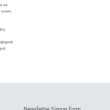
je se
na ovom
dno
dinjenih
još
Newsletter Signup Form