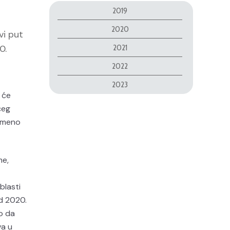
2019
2020
vi put
0.
2021
2022
2023
 će
ćeg
remeno
me,
blasti
d 2020.
vo da
va u