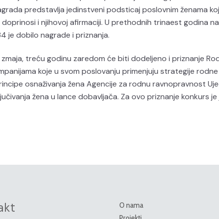
 Nagrada predstavlja jedinstveni podsticaj poslovnim ženama ko
doprinosi i njihovoj afirmaciji. U prethodnih trinaest godina 
 je dobilo nagrade i priznanja.
 zmaja, treću godinu zaredom će biti dodeljeno i priznanje Ro
kompanijama koje u svom poslovanju primenjuju strategije rodne
rincipe osnaživanja žena Agencije za rodnu ravnopravnost Uje
ljučivanja žena u lance dobavljača. Za ovo priznanje konkurs je 
akt
O nama
Projekti