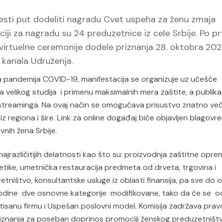
esti put dodeliti nagradu Cvet uspeha za ženu zmaja
iji za nagradu su 24 preduzetnice iz cele Srbije. Po pr
virtuelne ceremonije dodele priznanja 28. oktobra 202
 kanala Udruženja.
la pandemija COVID-19, manifestacija se organizuje uz učešće
a velikog studija i primenu maksimalnih mera zaštite, a publika
 streaminga. Na ovaj način se omogućava prisustvo znatno ve
e iz regiona i šire. Link za online događaj biće objavljen blagov
nih žena Srbije.
različitijih delatnosti kao što su: proizvodnja zaštitne opre
tike, umetnička restauracija predmeta od drveta, trgovina i
etništvo, konsultantske usluge iz oblasti finansija, pa sve do o
 godine dve osnovne kategorije modifikovane, tako da će se o
ntisanu firmu i Uspešan poslovni model. Komisija zadržava pra
priznanja za poseban doprinos promociji ženskog preduzetništ