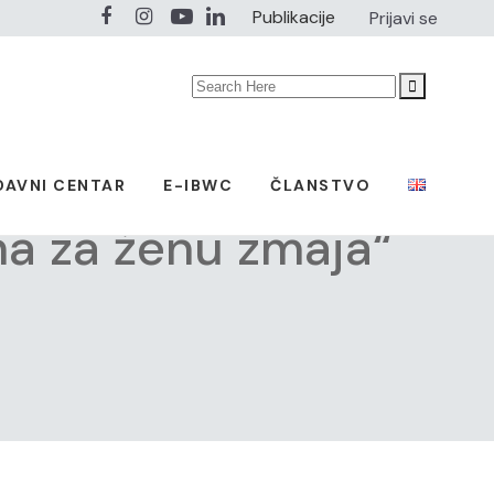
Publikacije
Prijavi se
Search
for:
DAVNI CENTAR
E-IBWC
ČLANSTVO
ha za ženu zmaja“