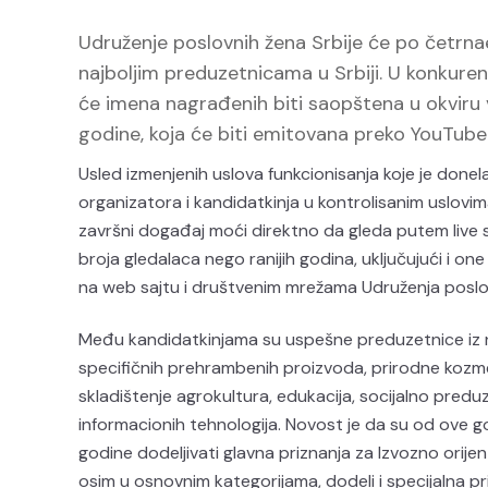
Udruženje poslovnih žena Srbije će po četrna
najboljim preduzetnicama u Srbiji. U konkurenc
će imena nagrađenih biti saopštena u okviru 
godine, koja će biti emitovana preko YouTube
Usled izmenjenih uslova funkcionisanja koje je done
organizatora i kandidatkinja u kontrolisanim uslovim
završni događaj moći direktno da gleda putem live
broja gledalaca nego ranijih godina, uključujući i on
na web sajtu i društvenim mrežama Udruženja poslov
Među kandidatkinjama su uspešne preduzetnice iz naj
specifičnih prehrambenih proizvoda, prirodne kozme
skladištenje agrokultura, edukacija, socijalno preduz
informacionih tehnologija. Novost je da su od ove
godine dodeljivati glavna priznanja za Izvozno orije
osim u osnovnim kategorijama, dodeli i specijalna 