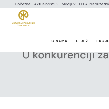
Početna
Aktuelnosti
Mediji
LEPA Preduzetni
O NAMA
E-UPŽ
PROJE
U konkurenciji z