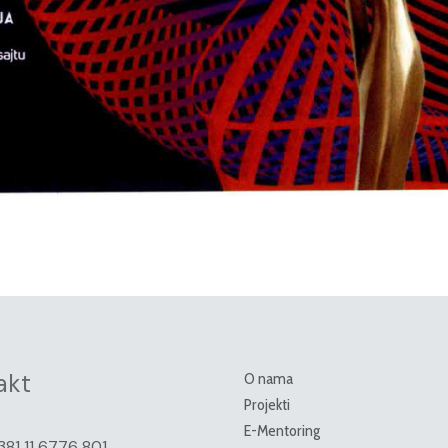
akt
O nama
Projekti
E-Mentoring
381 11 6776 801