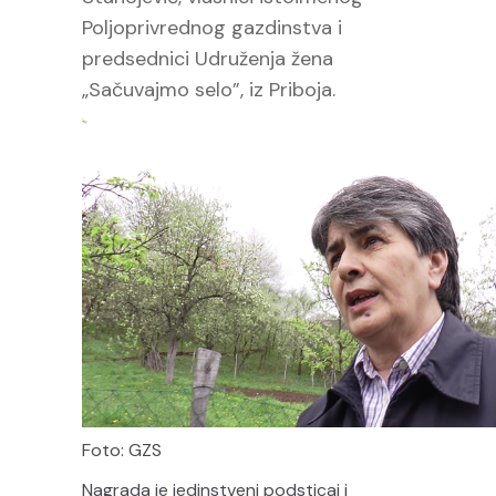
Poljoprivrednog gazdinstva i
predsednici Udruženja žena
„Sačuvajmo selo”, iz Priboja.
Foto: GZS
Nagrada je jedinstveni podsticaj i