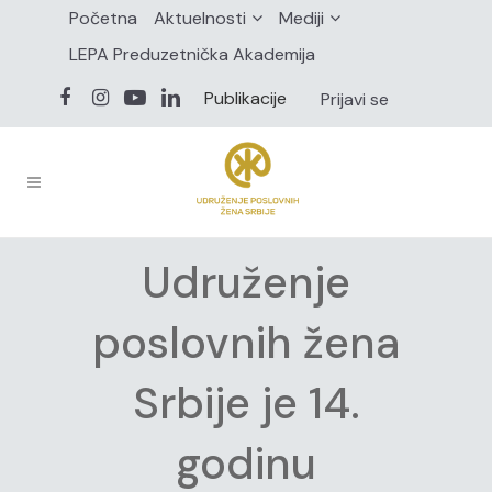
Početna
Aktuelnosti
Mediji
LEPA Preduzetnička Akademija
Publikacije
Prijavi se
Udruženje
poslovnih žena
Srbije je 14.
godinu