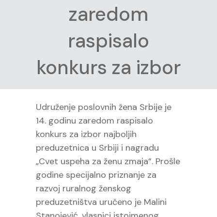
zaredom
raspisalo
konkurs za izbor
Udruženje poslovnih žena Srbije je
14. godinu zaredom raspisalo
konkurs za izbor najboljih
preduzetnica u Srbiji i nagradu
„Cvet uspeha za ženu zmaja“. Prošle
godine specijalno priznanje za
razvoj ruralnog ženskog
preduzetništva uručeno je Malini
Stanojević, vlasnici istoimenog