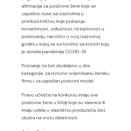
afirmacija za poslovne žene koje se
uspešno nose sa izazovima u
preduzetništvu, koje pokazuju
inovativnost, odlučnost i kreativnost u
poslovanju, naročito u ovoj izazovnoj
godini u kojoj se svi borimo sa krizom koju
je donela pandemija COVID-19.
Priznanje će biti dodeljeno u dve
kategorije, za izvozno orijentisanu žensku
firmu i za uspešan poslovni model.
Pravo učešća na konkursu imaju sve
poslovne žene u Srbiji koje su vlasnice ili
imaju udela u vlasništvu preduzeća, bez
obzira na vrstu delatnosti.