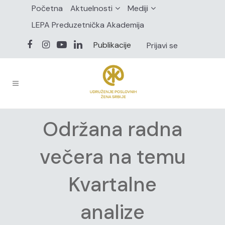
Početna
Aktuelnosti
Mediji
LEPA Preduzetnička Akademija
Publikacije
Prijavi se
Održana radna
večera na temu
Kvartalne
analize