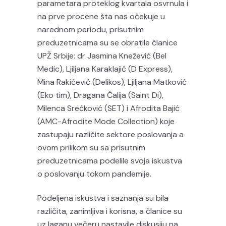
parametara proteklog kvartala osvrnula i
na prve procene šta nas očekuje u
narednom periodu, prisutnim
preduzetnicama su se obratile članice
UPŽ Srbije: dr Jasmina Knežević (Bel
Medic), Ljiljana Karaklajić (D Express),
Mina Rakićević (Delikos), Ljiljana Matković
(Eko tim), Dragana Čalija (Saint Di),
Milenca Srećković (SET) i Afrodita Bajić
(AMC-Afrodite Mode Collection) koje
zastupaju različite sektore poslovanja a
ovom prilikom su sa prisutnim
preduzetnicama podelile svoja iskustva
o poslovanju tokom pandemije.
Podeljena iskustva i saznanja su bila
različita, zanimljiva i korisna, a članice su
uz laganu večeru nastavile diskusiju na