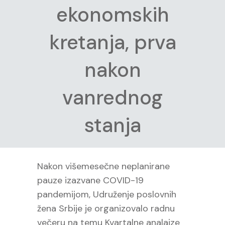
ekonomskih
kretanja, prva
nakon
vanrednog
stanja
Nakon višemesečne neplanirane
pauze izazvane COVID-19
pandemijom, Udruženje poslovnih
žena Srbije je organizovalo radnu
večeru na temu Kvartalne analaize