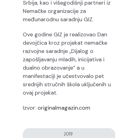
Srbija, kao i višegodišnji partneri iz
Nemačke organizacije za
međunarodnu saradnju GIZ.
Ove godine GIZ je realizovao Dan
devojčica kroz projekat nemačke
razvojne saradnje „Dijalog o
zapošljavanju mladih, inicijativa i
dualno obrazovanje“ a u
manifestaciji je učestvovalo pet
srednjih stručnih škola uključenih u
ovaj projekat.
Izvor:
originalmagazin.com
2019