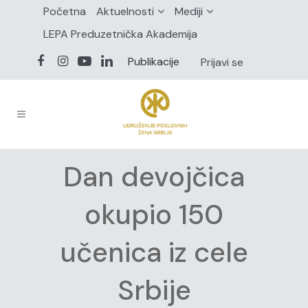
Početna
Aktuelnosti
Mediji
LEPA Preduzetnička Akademija
Publikacije
Prijavi se
Dan devojčica
okupio 150
učenica iz cele
Srbije