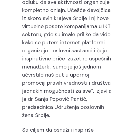
odluku da sve aktivnosti organizuje
kompletno onlajn. Učešće devojčica
iz skoro svih krajeva Srbije i njihove
virtuelne posete kompanijama u IKT
sektoru, gde su imale prilike da vide
kako se putem internet platformi
organizuju poslovni sastanci i čuju
inspirativne priče izuzetno uspešnih
menadžerki, samo je još jednom
učvrstilo naš put u upornoj
promociji pravih vrednosti i društva
jednakih mogućnosti za sve“, izjavila
je dr Sanja Popović Pantić,
predsednica Udruženja poslovnih
žena Srbije.
Sa ciljem da osnaži i inspiriše