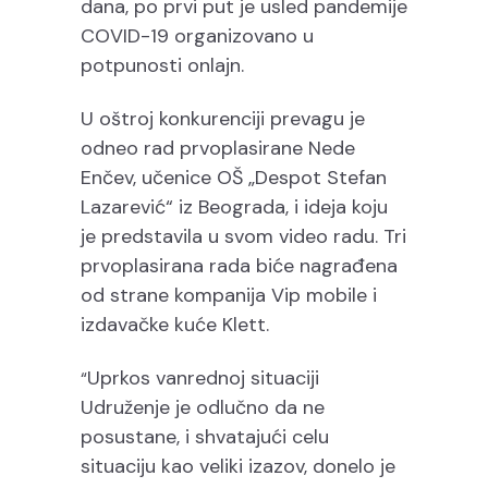
dana, po prvi put je usled pandemije
COVID-19 organizovano u
potpunosti onlajn.
U oštroj konkurenciji prevagu je
odneo rad prvoplasirane Nede
Enčev, učenice OŠ „Despot Stefan
Lazarević“ iz Beograda, i ideja koju
je predstavila u svom video radu. Tri
prvoplasirana rada biće nagrađena
od strane kompanija Vip mobile i
izdavačke kuće Klett.
Uprkos vanrednoj situaciji
“
Udruženje je odlučno da ne
posustane, i shvatajući celu
situaciju kao veliki izazov, donelo je