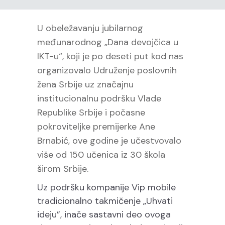
U obeležavanju jubilarnog
međunarodnog „Dana devojčica u
IKT-u“, koji je po deseti put kod nas
organizovalo Udruženje poslovnih
žena Srbije uz značajnu
institucionalnu podršku Vlade
Republike Srbije i počasne
pokroviteljke premijerke Ane
Brnabić, ove godine je učestvovalo
više od 150 učenica iz 30 škola
širom Srbije.
Uz podršku kompanije Vip mobile
tradicionalno takmičenje „Uhvati
ideju”, inače sastavni deo ovoga