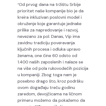
Od prvog dana na tržištu Srbije
“
prioritet naše kompanije bio je da
kreira inkluzivan poslovni model i
okruženje koje garantuje jednake
prilike za napredovanje i razvoj,
nevezano za pol. Danas, Vip ima
zavidnu tradiciju poveravanja
ključnih procesa i odluka upravo
ženama, one čine 60 odsto od
1.400 naših zaposlenih i nalaze se
na više od pola rukovodećih pozicija
u kompaniji. Zbog toga nam je
posebno drago što, kroz podršku
ovom događaju treću godinu
zaredom, devojčicama na ličnom
primeru možemo da pokažemo da