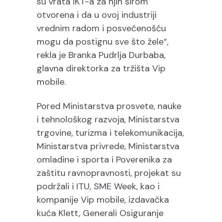
su vrata IKT-a za njih širom
otvorena i da u ovoj industriji
vrednim radom i posvećenošću
mogu da postignu sve što žele“,
rekla je Branka Pudrlja Durbaba,
glavna direktorka za tržišta Vip
mobile.
Pored Ministarstva prosvete, nauke
i tehnološkog razvoja, Ministarstva
trgovine, turizma i telekomunikacija,
Ministarstva privrede, Ministarstva
omladine i sporta i Poverenika za
zaštitu ravnopravnosti, projekat su
podržali i ITU, SME Week, kao i
kompanije Vip mobile, izdavačka
kuća Klett, Generali Osiguranje