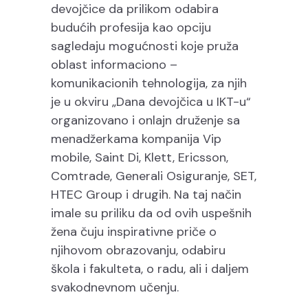
devojčice da prilikom odabira
budućih profesija kao opciju
sagledaju mogućnosti koje pruža
oblast informaciono –
komunikacionih tehnologija, za njih
je u okviru „Dana devojčica u IKT-u“
organizovano i onlajn druženje sa
menadžerkama kompanija Vip
mobile, Saint Di, Klett, Ericsson,
Comtrade, Generali Osiguranje, SET,
HTEC Group i drugih. Na taj način
imale su priliku da od ovih uspešnih
žena čuju inspirativne priče o
njihovom obrazovanju, odabiru
škola i fakulteta, o radu, ali i daljem
svakodnevnom učenju.