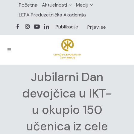
Početna
Aktuelnosti
Mediji
LEPA Preduzetnička Akademija
Publikacije
Prijavi se
Jubilarni Dan
devojčica u IKT-
u okupio 150
učenica iz cele