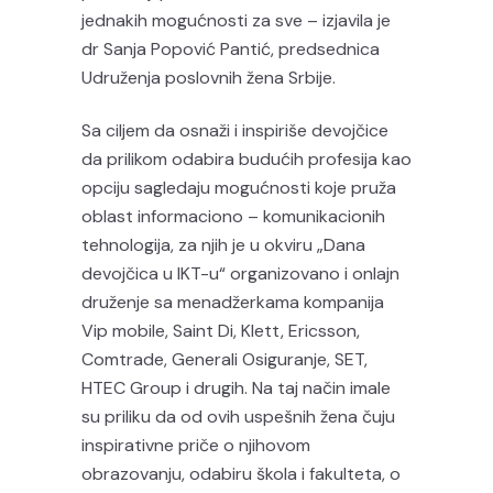
jednakih mogućnosti za sve – izjavila je
dr Sanja Popović Pantić, predsednica
Udruženja poslovnih žena Srbije.
Sa ciljem da osnaži i inspiriše devojčice
da prilikom odabira budućih profesija kao
opciju sagledaju mogućnosti koje pruža
oblast informaciono – komunikacionih
tehnologija, za njih je u okviru „Dana
devojčica u IKT-u“ organizovano i onlajn
druženje sa menadžerkama kompanija
Vip mobile, Saint Di, Klett, Ericsson,
Comtrade, Generali Osiguranje, SET,
HTEC Group i drugih. Na taj način imale
su priliku da od ovih uspešnih žena čuju
inspirativne priče o njihovom
obrazovanju, odabiru škola i fakulteta, o