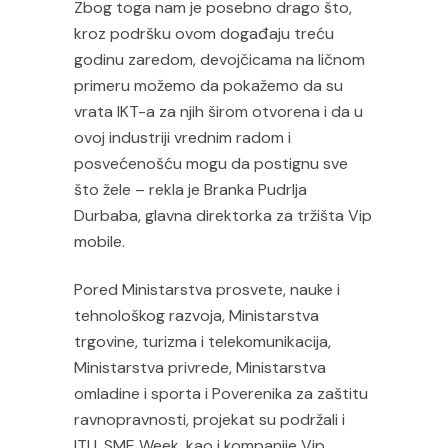
Zbog toga nam je posebno drago što,
kroz podršku ovom događaju treću
godinu zaredom, devojčicama na ličnom
primeru možemo da pokažemo da su
vrata IKT-a za njih širom otvorena i da u
ovoj industriji vrednim radom i
posvećenošću mogu da postignu sve
što žele – rekla je Branka Pudrlja
Durbaba, glavna direktorka za tržišta Vip
mobile.
Pored Ministarstva prosvete, nauke i
tehnološkog razvoja, Ministarstva
trgovine, turizma i telekomunikacija,
Ministarstva privrede, Ministarstva
omladine i sporta i Poverenika za zaštitu
ravnopravnosti, projekat su podržali i
ITU, SME Week, kao i kompanije Vip