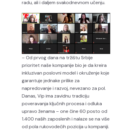
radu, ali i daljem svakodnevnom učenju.
– Od prvog dana na tržištu Srbije
prioritet naše kompanije bio je da kreira
inkluzivan poslovni model i okruženje koje
garantuje jednake prilike za
napredovanje i razvoj, nevezano za pol.
Danas, Vip ima zavidnu tradiciju
poveravanja ključnih procesa i odluka
upravo ženama – one čine 60 posto od
1.400 naših zaposlenih i nalaze se na više
od pola rukovodećih pozicija u kompaniji.