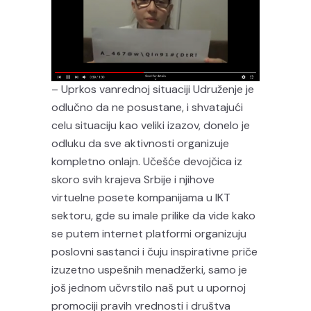
– Uprkos vanrednoj situaciji Udruženje je
odlučno da ne posustane, i shvatajući
celu situaciju kao veliki izazov, donelo je
odluku da sve aktivnosti organizuje
kompletno onlajn. Učešće devojčica iz
skoro svih krajeva Srbije i njihove
virtuelne posete kompanijama u IKT
sektoru, gde su imale prilike da vide kako
se putem internet platformi organizuju
poslovni sastanci i čuju inspirativne priče
izuzetno uspešnih menadžerki, samo je
još jednom učvrstilo naš put u upornoj
promociji pravih vrednosti i društva