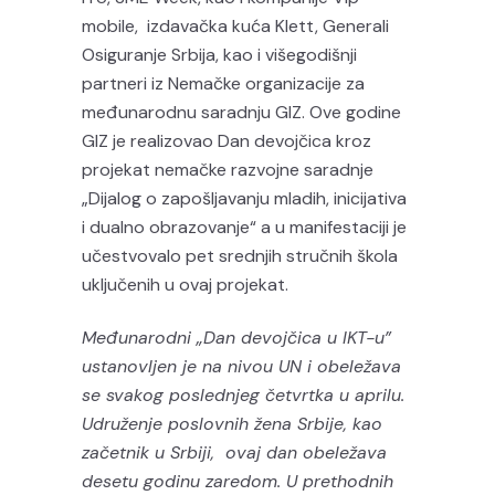
mobile, izdavačka kuća Klett, Generali
Osiguranje Srbija, kao i višegodišnji
partneri iz Nemačke organizacije za
međunarodnu saradnju GIZ. Ove godine
GIZ je realizovao Dan devojčica kroz
projekat nemačke razvojne saradnje
„Dijalog o zapošljavanju mladih, inicijativa
i dualno obrazovanje“ a u manifestaciji je
učestvovalo pet srednjih stručnih škola
uključenih u ovaj projekat.
Međunarodni „Dan devojčica u IKT-u”
ustanovljen je na nivou UN i obeležava
se svakog poslednjeg četvrtka u aprilu.
Udruženje poslovnih žena Srbije, kao
začetnik u Srbiji, ovaj dan obeležava
desetu godinu zaredom. U prethodnih