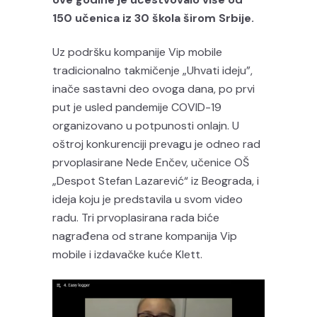
150 učenica iz 30 škola širom Srbije.
Uz podršku kompanije Vip mobile
tradicionalno takmičenje „Uhvati ideju”,
inače sastavni deo ovoga dana, po prvi
put je usled pandemije COVID-19
organizovano u potpunosti onlajn. U
oštroj konkurenciji prevagu je odneo rad
prvoplasirane Nede Enčev, učenice OŠ
„Despot Stefan Lazarević“ iz Beograda, i
ideja koju je predstavila u svom video
radu. Tri prvoplasirana rada biće
nagrađena od strane kompanija Vip
mobile i izdavačke kuće Klett.