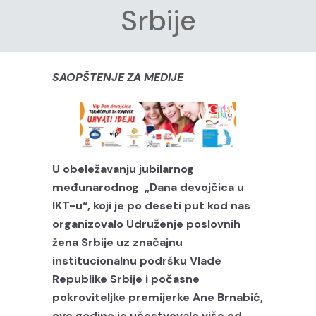
Srbije
SAOPŠTENJE ZA MEDIJE
U obeležavanju jubilarnog
međunarodnog „Dana devojčica u
IKT-u“, koji je po deseti put kod nas
organizovalo Udruženje poslovnih
žena Srbije uz značajnu
institucionalnu podršku Vlade
Republike Srbije i počasne
pokroviteljke premijerke Ane Brnabić,
ove godine je učestvovalo više od