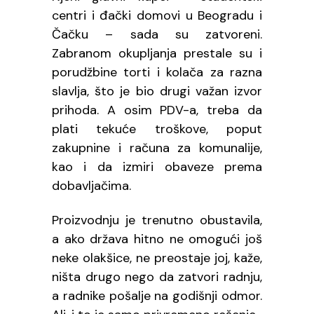
centri i đački domovi u Beogradu i
Čačku – sada su zatvoreni.
Zabranom okupljanja prestale su i
porudžbine torti i kolača za razna
slavlja, što je bio drugi važan izvor
prihoda. A osim PDV-a, treba da
plati tekuće troškove, poput
zakupnine i računa za komunalije,
kao i da izmiri obaveze prema
dobavljačima.
Proizvodnju je trenutno obustavila,
a ako država hitno ne omogući još
neke olakšice, ne preostaje joj, kaže,
ništa drugo nego da zatvori radnju,
a radnike pošalje na godišnji odmor.