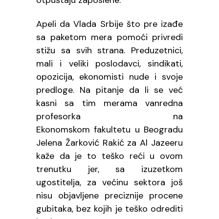
otpuštaju zaposlene.
Apeli da Vlada Srbije što pre izađe
sa paketom mera pomoći privredi
stižu sa svih strana. Preduzetnici,
mali i veliki poslodavci, sindikati,
opozicija, ekonomisti nude i svoje
predloge. Na pitanje da li se već
kasni sa tim merama vanredna
profesorka na
Ekonomskom fakultetu u Beogradu
Jelena Žarković Rakić za Al Jazeeru
kaže da je to teško reći u ovom
trenutku jer, sa izuzetkom
ugostitelja, za većinu sektora još
nisu objavljene preciznije procene
gubitaka, bez kojih je teško odrediti