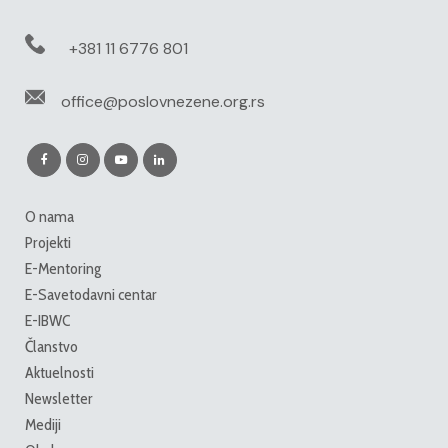
+381 11 6776 801
office@poslovnezene.org.rs
O nama
Projekti
E-Mentoring
E-Savetodavni centar
E-IBWC
Članstvo
Aktuelnosti
Newsletter
Mediji