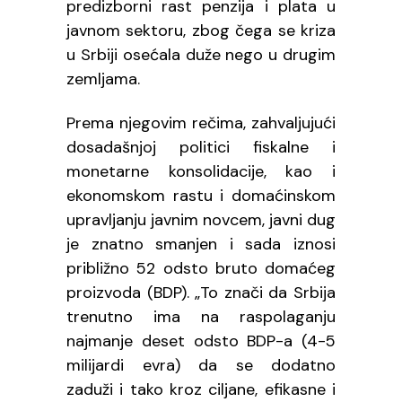
predizborni rast penzija i plata u
javnom sektoru, zbog čega se kriza
u Srbiji osećala duže nego u drugim
zemljama.
Prema njegovim rečima, zahvaljujući
dosadašnjoj politici fiskalne i
monetarne konsolidacije, kao i
ekonomskom rastu i domaćinskom
upravljanju javnim novcem, javni dug
je znatno smanjen i sada iznosi
približno 52 odsto bruto domaćeg
proizvoda (BDP). „To znači da Srbija
trenutno ima na raspolaganju
najmanje deset odsto BDP-a (4-5
milijardi evra) da se dodatno
zaduži i tako kroz ciljane, efikasne i