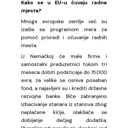
Kako se u EU-u čuvaju radna
mjesta?
Mnoge evropske zemlje već su
izašle sa programom mera za
pomoć privredi i očuvanje radnih
mesta.
U Nemačkoj će male firme i
samostalni preduzetnici tokom tri
meseca dobiti podsticaje do 15.000
evra, za velike se osniva poseban
fond, a najavljeni su i krediti državne
razvojne banke. Biće zabranjeno
izbacivanje stanara iz stanova zbog
neplaćene kirije, olakšaće se
dobijanje dečjeg dodatka,