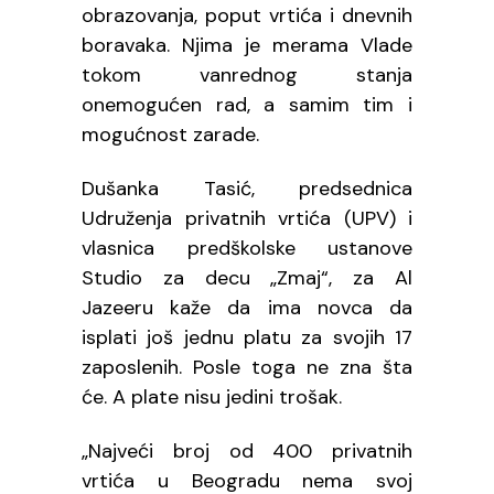
obrazovanja, poput vrtića i dnevnih
boravaka. Njima je merama Vlade
tokom vanrednog stanja
onemogućen rad, a samim tim i
mogućnost zarade.
Dušanka Tasić, predsednica
Udruženja privatnih vrtića (UPV) i
vlasnica predškolske ustanove
Studio za decu „Zmaj“, za Al
Jazeeru kaže da ima novca da
isplati još jednu platu za svojih 17
zaposlenih. Posle toga ne zna šta
će. A plate nisu jedini trošak.
„Najveći broj od 400 privatnih
vrtića u Beogradu nema svoj