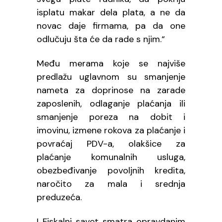
isplatu makar dela plata, a ne da
novac daje firmama, pa da one
odlučuju šta će da rade s njim.“
Među merama koje se najviše
predlažu uglavnom su smanjenje
nameta za doprinose na zarade
zaposlenih, odlaganje plaćanja ili
smanjenje poreza na dobit i
imovinu, izmene rokova za plaćanje i
povraćaj PDV-a, olakšice za
plaćanje komunalnih usluga,
obezbeđivanje povoljnih kredita,
naročito za mala i srednja
preduzeća.
I Fiskalni savet smatra opravdanim