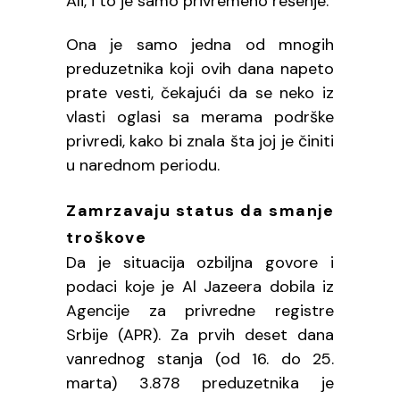
Ali, i to je samo privremeno rešenje.
Ona je samo jedna od mnogih
preduzetnika koji ovih dana napeto
prate vesti, čekajući da se neko iz
vlasti oglasi sa merama podrške
privredi, kako bi znala šta joj je činiti
u narednom periodu.
Zamrzavaju status da smanje
troškove
Da je situacija ozbiljna govore i
podaci koje je Al Jazeera dobila iz
Agencije za privredne registre
Srbije (APR). Za prvih deset dana
vanrednog stanja (od 16. do 25.
marta) 3.878 preduzetnika je