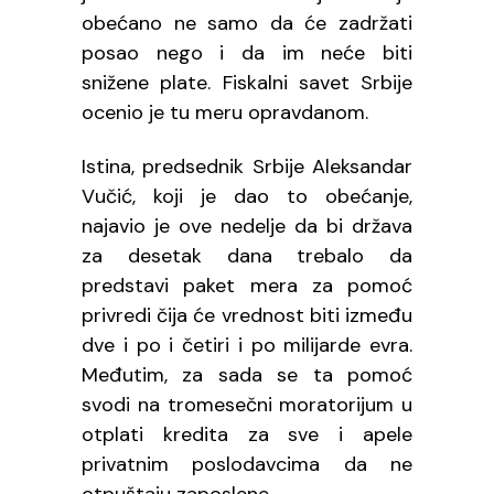
obećano ne samo da će zadržati
posao nego i da im neće biti
snižene plate. Fiskalni savet Srbije
ocenio je tu meru opravdanom.
Istina, predsednik Srbije Aleksandar
Vučić, koji je dao to obećanje,
najavio je ove nedelje da bi država
za desetak dana trebalo da
predstavi paket mera za pomoć
privredi čija će vrednost biti između
dve i po i četiri i po milijarde evra.
Međutim, za sada se ta pomoć
svodi na tromesečni moratorijum u
otplati kredita za sve i apele
privatnim poslodavcima da ne