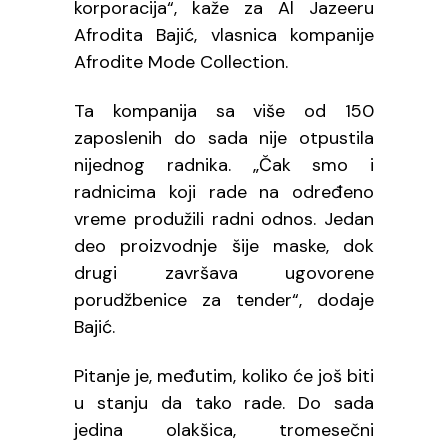
korporacija“, kaže za Al Jazeeru
Afrodita Bajić, vlasnica kompanije
Afrodite Mode Collection.
Ta kompanija sa više od 150
zaposlenih do sada nije otpustila
nijednog radnika. „Čak smo i
radnicima koji rade na određeno
vreme produžili radni odnos. Jedan
deo proizvodnje šije maske, dok
drugi završava ugovorene
porudžbenice za tender“, dodaje
Bajić.
Pitanje je, međutim, koliko će još biti
u stanju da tako rade. Do sada
jedina olakšica, tromesečni