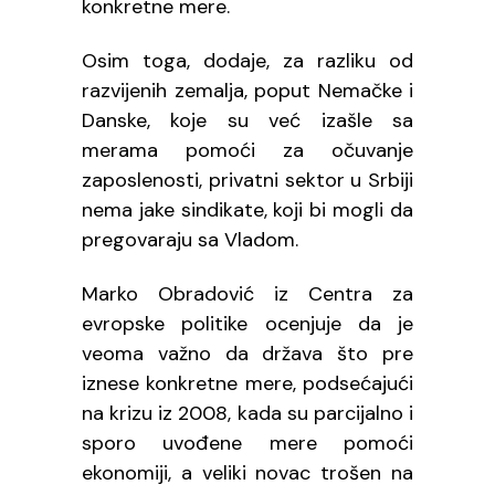
konkretne mere.
Osim toga, dodaje, za razliku od
razvijenih zemalja, poput Nemačke i
Danske, koje su već izašle sa
merama pomoći za očuvanje
zaposlenosti, privatni sektor u Srbiji
nema jake sindikate, koji bi mogli da
pregovaraju sa Vladom.
Marko Obradović iz Centra za
evropske politike ocenjuje da je
veoma važno da država što pre
iznese konkretne mere, podsećajući
na krizu iz 2008, kada su parcijalno i
sporo uvođene mere pomoći
ekonomiji, a veliki novac trošen na