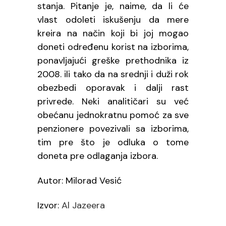
stanja. Pitanje je, naime, da li će
vlast odoleti iskušenju da mere
kreira na način koji bi joj mogao
doneti određenu korist na izborima,
ponavljajući greške prethodnika iz
2008. ili tako da na srednji i duži rok
obezbedi oporavak i dalji rast
privrede. Neki analitičari su već
obećanu jednokratnu pomoć za sve
penzionere povezivali sa izborima,
tim pre što je odluka o tome
doneta pre odlaganja izbora.
Autor: Milorad Vesić
Izvor:
Al Jazeera