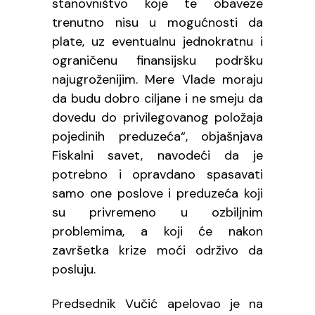
stanovništvo koje te obaveze
trenutno nisu u mogućnosti da
plate, uz eventualnu jednokratnu i
ograničenu finansijsku podršku
najugroženijim. Mere Vlade moraju
da budu dobro ciljane i ne smeju da
dovedu do privilegovanog položaja
pojedinih preduzeća“, objašnjava
Fiskalni savet, navodeći da je
potrebno i opravdano spasavati
samo one poslove i preduzeća koji
su privremeno u ozbiljnim
problemima, a koji će nakon
završetka krize moći održivo da
posluju.
Predsednik Vučić apelovao je na