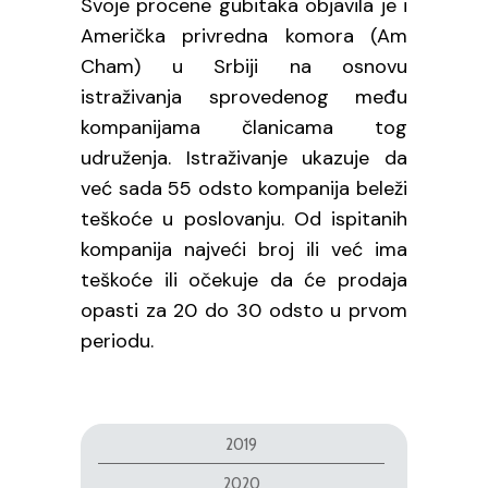
Svoje procene gubitaka objavila je i
Američka privredna komora (Am
Cham) u Srbiji na osnovu
istraživanja sprovedenog među
kompanijama članicama tog
udruženja. Istraživanje ukazuje da
već sada 55 odsto kompanija beleži
teškoće u poslovanju. Od ispitanih
kompanija najveći broj ili već ima
teškoće ili očekuje da će prodaja
opasti za 20 do 30 odsto u prvom
periodu.
2019
2020