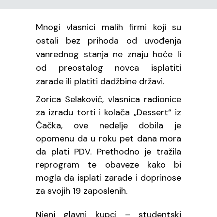
Mnogi vlasnici malih firmi koji su
ostali bez prihoda od uvođenja
vanrednog stanja ne znaju hoće li
od preostalog novca isplatiti
zarade ili platiti dadžbine državi.
Zorica Selaković, vlasnica radionice
za izradu torti i kolača „Dessert“ iz
Čačka, ove nedelje dobila je
opomenu da u roku pet dana mora
da plati PDV. Prethodno je tražila
reprogram te obaveze kako bi
mogla da isplati zarade i doprinose
za svojih 19 zaposlenih.
Njeni glavni kupci – studentski