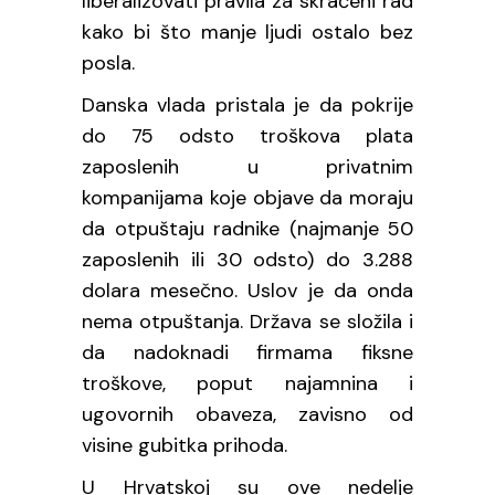
liberalizovati pravila za skraćeni rad
kako bi što manje ljudi ostalo bez
posla.
Danska vlada pristala je da pokrije
do 75 odsto troškova plata
zaposlenih u privatnim
kompanijama koje objave da moraju
da otpuštaju radnike (najmanje 50
zaposlenih ili 30 odsto) do 3.288
dolara mesečno. Uslov je da onda
nema otpuštanja. Država se složila i
da nadoknadi firmama fiksne
troškove, poput najamnina i
ugovornih obaveza, zavisno od
visine gubitka prihoda.
U Hrvatskoj su ove nedelje