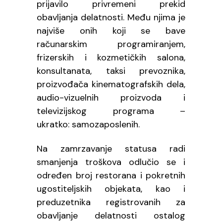
prijavilo privremeni prekid
obavljanja delatnosti. Među njima je
najviše onih koji se bave
računarskim programiranjem,
frizerskih i kozmetičkih salona,
konsultanata, taksi prevoznika,
proizvođača kinematografskih dela,
audio-vizuelnih proizvoda i
televizijskog programa –
ukratko: samozaposlenih.
Na zamrzavanje statusa radi
smanjenja troškova odlučio se i
određen broj restorana i pokretnih
ugostiteljskih objekata, kao i
preduzetnika registrovanih za
obavljanje delatnosti ostalog