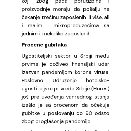
koji zbog pada porudžbina i
proizvodnje moraju da pošalju na
čekanje trećinu zaposlenih ili više, ali
i malim i mikropreduzećima sa
jednim ili nekoliko zaposlenih.
Procene gubitaka
Ugostiteljski sektor u Srbiji među
prvima je doživeo finansijski udar
izazvan pandemijom korona virusa.
Poslovno Udruženje hotelsko-
ugostiteljske privrede Srbije (Hores)
još pre uvođenja vanrednog stanja
izašlo je sa procenom da očekuje
gubitke u poslovanju do 90 odsto
zbog proglašenja pandemije.