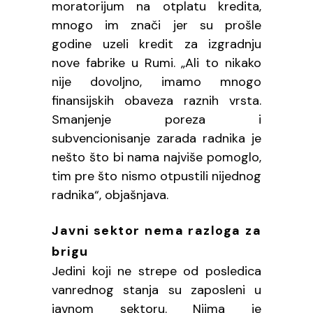
moratorijum na otplatu kredita,
mnogo im znači jer su prošle
godine uzeli kredit za izgradnju
nove fabrike u Rumi. „Ali to nikako
nije dovoljno, imamo mnogo
finansijskih obaveza raznih vrsta.
Smanjenje poreza i
subvencionisanje zarada radnika je
nešto što bi nama najviše pomoglo,
tim pre što nismo otpustili nijednog
radnika“, objašnjava.
Javni sektor nema razloga za
brigu
Jedini koji ne strepe od posledica
vanrednog stanja su zaposleni u
javnom sektoru. Njima je