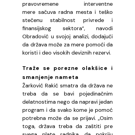
pravovremene interventne
mere sačuva radna mesta i teško
stečenu stabilnost privrede i
finansijskog sektora“, navodi
Obradović u svojoj analizi, dodajući
da država može za mere pomoći da
koristi i deo visokih deviznih rezervi.
Traže se porezne olakšice i
smanjenje nameta
Žarković Rakić smatra da država ne
treba da se bavi pojedinačnim
delatnostima nego da napravi jedan
program i da svako kome je pomoć
potrebna može da se prijavi. „Osim
toga, država treba da zaštiti pre
svega plate radnika, da pokriju