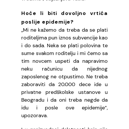
Hoće li biti dovoljno vrtića
poslije epidemije?
„Mi ne kažemo da treba da se plati
roditeljima pun iznos subvencije kao
i do sada. Neka se plati polovina te
sume svakom roditelju i mi ćemo sa
tim novcem uspeti da napravimo
neku računicu da nijednog
zaposlenog ne otpustimo. Ne treba
zaboraviti da 20.000 dece ide u
privatne predškolske ustanove u
Beogradu i da oni treba negde da
idu i posle ove epidemije“,
upozorava.