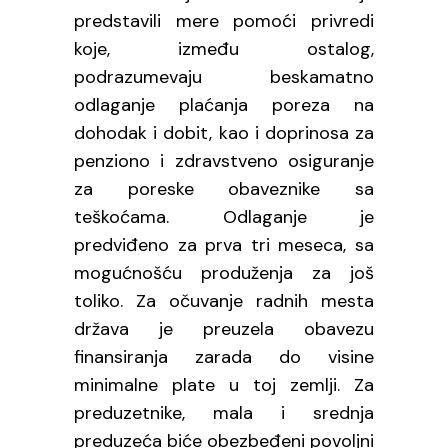
predstavili mere pomoći privredi
koje, između ostalog,
podrazumevaju beskamatno
odlaganje plaćanja poreza na
dohodak i dobit, kao i doprinosa za
penziono i zdravstveno osiguranje
za poreske obaveznike sa
teškoćama. Odlaganje je
predviđeno za prva tri meseca, sa
mogućnošću produženja za još
toliko. Za očuvanje radnih mesta
država je preuzela obavezu
finansiranja zarada do visine
minimalne plate u toj zemlji. Za
preduzetnike, mala i srednja
preduzeća biće obezbeđeni povoljni