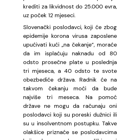
krediti za likvidnost do 25.000 evra,
uz poček 12 mjeseci.
Slovenački poslodavci, koji će zbog
epidemije korona virusa zaposlene
upućivati kući „na čekanje“, moraće
da im isplaćuju naknadu od 80
odsto prosečne plate u poslednja
tri mjeseca, a 40 odsto te svote
obezbediće država. Radnik će na
takvom čekanju moći da bude
najviše tri meseca. Na pomoć
države ne mogu da računaju oni
poslodavci koji su poreski dužnici ili
su u insolventnom postupku. Takve
olakšice priznaće se poslodavcima