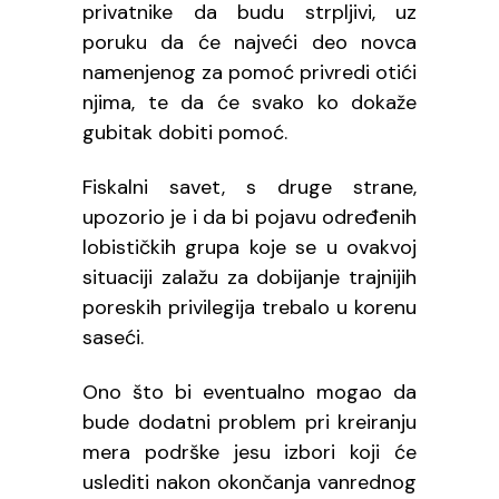
privatnike da budu strpljivi, uz
poruku da će najveći deo novca
namenjenog za pomoć privredi otići
njima, te da će svako ko dokaže
gubitak dobiti pomoć.
Fiskalni savet, s druge strane,
upozorio je i da bi pojavu određenih
lobističkih grupa koje se u ovakvoj
situaciji zalažu za dobijanje trajnijih
poreskih privilegija trebalo u korenu
saseći.
Ono što bi eventualno mogao da
bude dodatni problem pri kreiranju
mera podrške jesu izbori koji će
uslediti nakon okončanja vanrednog