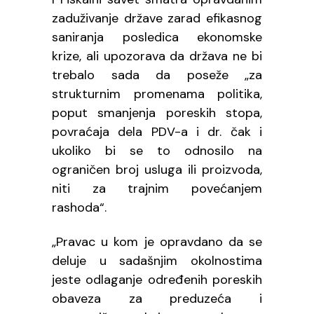
zaduživanje države zarad efikasnog
saniranja posledica ekonomske
krize, ali upozorava da država ne bi
trebalo sada da poseže „za
strukturnim promenama politika,
poput smanjenja poreskih stopa,
povraćaja dela PDV-a i dr. čak i
ukoliko bi se to odnosilo na
ograničen broj usluga ili proizvoda,
niti za trajnim povećanjem
rashoda“.
„Pravac u kom je opravdano da se
deluje u sadašnjim okolnostima
jeste odlaganje određenih poreskih
obaveza za preduzeća i