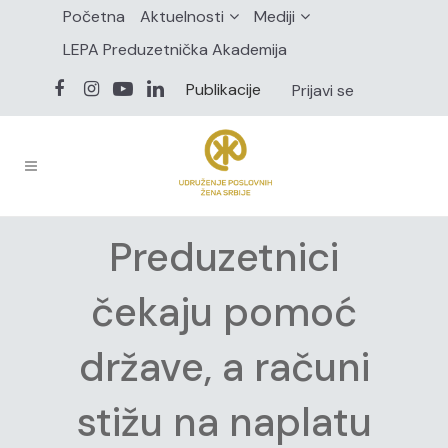
Početna
Aktuelnosti
Mediji
LEPA Preduzetnička Akademija
Publikacije
Prijavi se
Preduzetnici
čekaju pomoć
države, a računi
stižu na naplatu