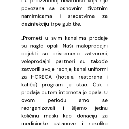
I u proizvodnoj delatnosti koja nije
povezana sa osnovnim životnim
namirnicama i sredstvima za
dezinfekciju trpe gubitke.
„Prometi u svim kanalima prodaje
su naglo opali. Naši maloprodajni
objekti su privremeno zatvoreni,
veleprodajni partneri su takođe
zatvorili svoje radnje, kanal uniformi
za HORECA (hotele, restorane i
kafiće) program je stao. Čak i
prodaja putem interneta je opala. U
ovom periodu smo se
reorganizovali i šijemo jednu
količinu maski kao donaciju za
medicinske ustanove i nekoliko