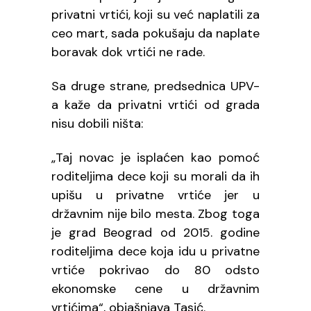
privatni vrtići, koji su već naplatili za
ceo mart, sada pokušaju da naplate
boravak dok vrtići ne rade.
Sa druge strane, predsednica UPV-
a kaže da privatni vrtići od grada
nisu dobili ništa:
„Taj novac je isplaćen kao pomoć
roditeljima dece koji su morali da ih
upišu u privatne vrtiće jer u
državnim nije bilo mesta. Zbog toga
je grad Beograd od 2015. godine
roditeljima dece koja idu u privatne
vrtiće pokrivao do 80 odsto
ekonomske cene u državnim
vrtićima“, objašnjava Tasić.