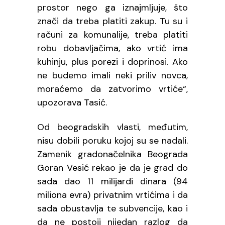
prostor nego ga iznajmljuje, što
znači da treba platiti zakup. Tu su i
računi za komunalije, treba platiti
robu dobavljačima, ako vrtić ima
kuhinju, plus porezi i doprinosi. Ako
ne budemo imali neki priliv novca,
moraćemo da zatvorimo vrtiće“,
upozorava Tasić.
Od beogradskih vlasti, međutim,
nisu dobili poruku kojoj su se nadali.
Zamenik gradonačelnika Beograda
Goran Vesić rekao je da je grad do
sada dao 11 milijardi dinara (94
miliona evra) privatnim vrtićima i da
sada obustavlja te subvencije, kao i
da ne postoji nijedan razlog da