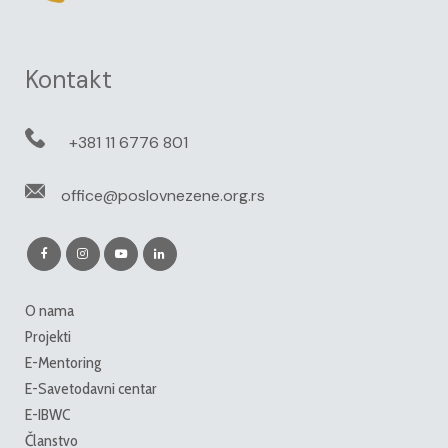
Kontakt
+381 11 6776 801
office@poslovnezene.org.rs
O nama
Projekti
E-Mentoring
E-Savetodavni centar
E-IBWC
Članstvo