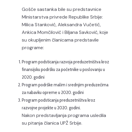
Gošće sastanka bile su predstavnice
Ministarstva privrede Republike Srbije:
Milica Stanković, Aleksandra Vučetić,
Ankica Momčilović i Biljana Savković, koje
su okupljenim članicama predstavile
programe:
Program podsticanja razvoja preduzetništva kroz
finansijsku podršku za početnike u poslovanju u
2020. godini
Program podrške malim i srednjim preduzećima
za nabavku opreme u 2020. godini
Program podsticanja preduzetništva kroz
razvojne projekte u 2020. godini.
Nakon predstavljanja programa usledila
su pitanja članica UPŽ Srbije.