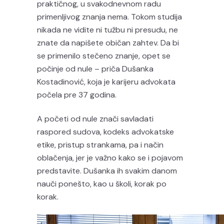
praktičnog, u svakodnevnom radu
primenljivog znanja nema. Tokom studija
nikada ne vidite ni tužbu ni presudu, ne
znate da napišete običan zahtev. Da bi
se primenilo stečeno znanje, opet se
počinje od nule – priča Dušanka
Kostadinović, koja je karijeru advokata
počela pre 37 godina.
A početi od nule znači savladati
raspored sudova, kodeks advokatske
etike, pristup strankama, pa i način
oblačenja, jer je važno kako se i pojavom
predstavite. Dušanka ih svakim danom
nauči ponešto, kao u školi, korak po
korak.