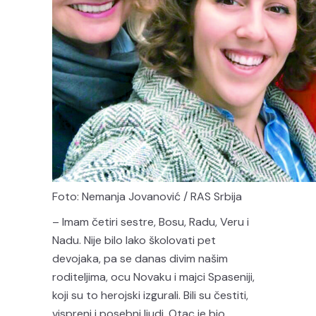
Foto: Nemanja Jovanović / RAS Srbija
– Imam četiri sestre, Bosu, Radu, Veru i
Nadu. Nije bilo lako školovati pet
devojaka, pa se danas divim našim
roditeljima, ocu Novaku i majci Spaseniji,
koji su to herojski izgurali. Bili su čestiti,
vispreni i posebni ljudi. Otac je bio