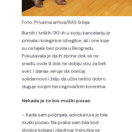
Foto: Privatna arhiva/RAS Srbija
Burnih i teških ’90-ih u svoju kancelariju je
primala i koleginice izbeglice, ali i one koje
su ostajale bez posla u Beogradu.
Pokušavala je da ih zbrine dok se ne
snađu ovde ili dok ne dobiju vizu za beli
svet. I danas veruje da osećaj
solidarnosti i želju da učini nešto dobro
duguje svojim hercegovačkim korenima.
Nekada je to bio muški posao
– Kada sam počinjala, advokatura je bila
muški posao. Na praksi sam bila kod
dvojice kolega i nijednog trenutka se