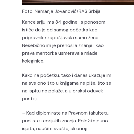
Foto: Nemanja Jovanović/RAS Srbija
Kancelariju ima 34 godine i s ponosom
ističe da je od samog početka kao
pripravnike zapošljavala samo žene.
Nesebično im je prenosila znanje i kao
prava mentorka usmeravala mlade
koleginice.
Kako na početku, tako i danas ukazuje im
na sve ono što u knjigama ne piše, što se
na ispitu ne polaže, a u praksi oduvek
postoji.
– Kad diplomirate na Pravnom fakultetu,
puni ste teorijskih znanja. Položite puno
ispita, naučite svašta, ali onog