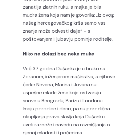
zanatlija zlatnih ruku, a majka je bila
mudra žena koja nam je govorila: „Iz ovog
našeg hercegovačkog krša samo vas
znanje može odvesti dalje“ – s
poštovanjem i ljubavlju pominje roditelje.
Niko ne dolazi bez neke muke
Već 37 godina Dušanka je u braku sa
Zoranom, inženjerom mašinstva, a njihove
ćerke Nevena, Marina i Jovana su
uspešne mlade žene koje ostvaruju
snove u Beogradu, Parizu i Londonu.
Imaju porodice i decu, pa su porodična
okupljanja prava slavlja koja Dušanku
uvek razneže i navedu na razmišljanja o
njenoj mladosti i počecima.