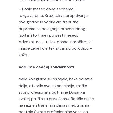
– Posle mesec dana sednemo i
razgovaramo. Kroz takva propitivanja
dve godine ih vodim do trenutka
priprema za polaganje pravosudnog
ispita, što traje i po šest meseci.
Advokatura je težak posao, naročito za
mlade žene koje tek stvaraju porodicu –
kaže .
Vodi me osećaj solidarnosti
Neke koleginice su ostajale, neke odlazile
dalje, otvorile svoje kancelarije, tražile
svoj profesionalni put, ali je Dušanka
svakoj pružila tu prvu šansu. Razišle su se
na razne strane, ali i danas među njima
postoje čvrste profesionalne veze, sa