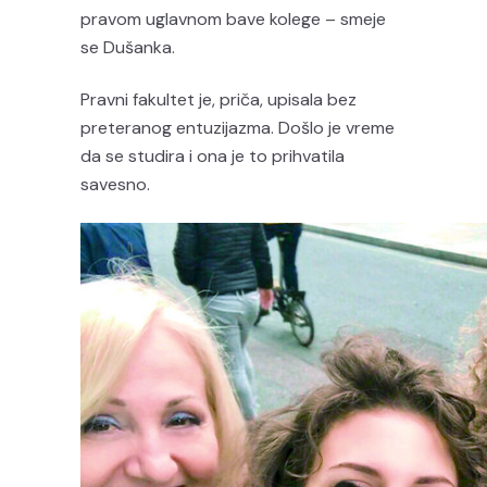
pravom uglavnom bave kolege – smeje
se Dušanka.
Pravni fakultet je, priča, upisala bez
preteranog entuzijazma. Došlo je vreme
da se studira i ona je to prihvatila
savesno.