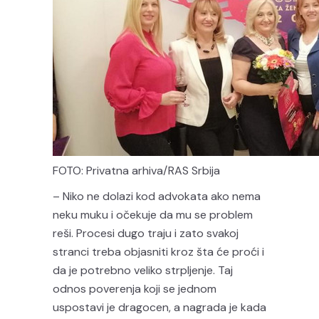
FOTO: Privatna arhiva/RAS Srbija
– Niko ne dolazi kod advokata ako nema
neku muku i očekuje da mu se problem
reši. Procesi dugo traju i zato svakoj
stranci treba objasniti kroz šta će proći i
da je potrebno veliko strpljenje. Taj
odnos poverenja koji se jednom
uspostavi je dragocen, a nagrada je kada