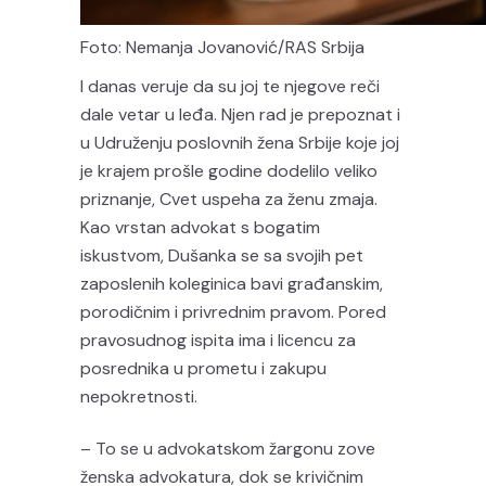
Foto: Nemanja Jovanović/RAS Srbija
I danas veruje da su joj te njegove reči
dale vetar u leđa. Njen rad je prepoznat i
u Udruženju poslovnih žena Srbije koje joj
je krajem prošle godine dodelilo veliko
priznanje, Cvet uspeha za ženu zmaja.
Kao vrstan advokat s bogatim
iskustvom, Dušanka se sa svojih pet
zaposlenih koleginica bavi građanskim,
porodičnim i privrednim pravom. Pored
pravosudnog ispita ima i licencu za
posrednika u prometu i zakupu
nepokretnosti.
– To se u advokatskom žargonu zove
ženska advokatura, dok se krivičnim