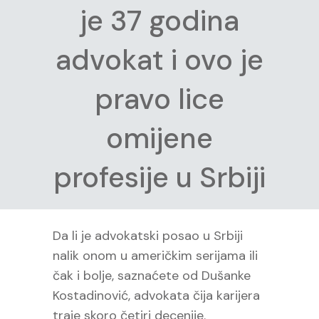
je 37 godina
advokat i ovo je
pravo lice
omijene
profesije u Srbiji
Da li je advokatski posao u Srbiji
nalik onom u američkim serijama ili
čak i bolje, saznaćete od Dušanke
Kostadinović, advokata čija karijera
traje skoro četiri decenije.