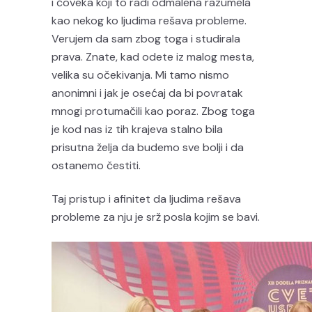
i čoveka koji to radi odmalena razumela
kao nekog ko ljudima rešava probleme.
Verujem da sam zbog toga i studirala
prava. Znate, kad odete iz malog mesta,
velika su očekivanja. Mi tamo nismo
anonimni i jak je osećaj da bi povratak
mnogi protumačili kao poraz. Zbog toga
je kod nas iz tih krajeva stalno bila
prisutna želja da budemo sve bolji i da
ostanemo čestiti.
Taj pristup i afinitet da ljudima rešava
probleme za nju je srž posla kojim se bavi.