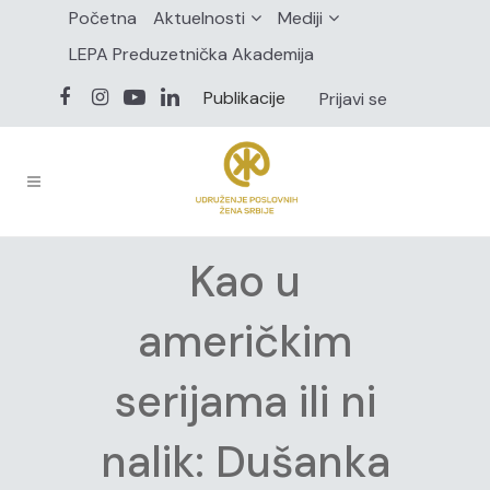
Početna
Aktuelnosti
Mediji
LEPA Preduzetnička Akademija
Publikacije
Prijavi se
Kao u
američkim
serijama ili ni
nalik: Dušanka