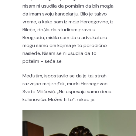
nisam ni usudila da pomislim da bih mogla
da imam svoju kancelariju. Bilo je takvo
vreme, a kako sam iz moje Hercegovine, iz
Bileće, došla da studiram prava u
Beogradu, mislila sam da u advokaturu
mogu samo oni kojima je to porodično
nasleđe. Nisam se ni usudila da to
poželim – seća se.
Međutim, ispostavilo se da je taj strah
razvejao moj rođak, mudri Hercegovac
Sveto Milićević. „Ne uspevaju samo deca
kolenovića. Možeš ti to“, rekao je.