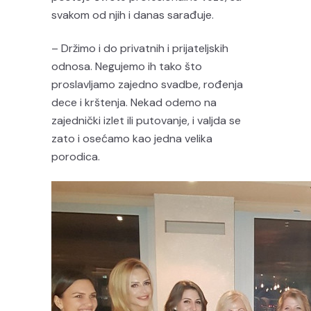
svakom od njih i danas sarađuje.
– Držimo i do privatnih i prijateljskih
odnosa. Negujemo ih tako što
proslavljamo zajedno svadbe, rođenja
dece i krštenja. Nekad odemo na
zajednički izlet ili putovanje, i valjda se
zato i osećamo kao jedna velika
porodica.