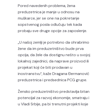
Pored navedenih problema, žena
preduzetnica je manje u odnosu na
muškarce, jer se one na pokretanje
sopstvenog posla odlučuju tek kada
probaju sve druge opcije za zaposlenje.
„U našoj zemlji je potrebno da ohrabrimo
žene da im preduzetništvo bude prva
opcija, da žele da dostignu nešto u svojoj
lokalnoj zajednici, da naprave proizvod ili
projekat koji će biti prodavan u
inostranstvu“, kaže Dragana Đermanović
preduzetnica i predsednica PCG grupe.
Žensko preduzetništvo predstavlja bitan
potencijal za razvoj ekonomije, smatraju i
u Vladi Srbije, pa bi trenutni projekti koje