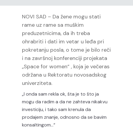
NOVI SAD – Da žene mogu stati
rame uz rame sa muškim
preduzetnicima, da ih treba
ohrabriti i dati im vetar u leđa pri
pokretanju posla, o tome je bilo reči
i na završnoj konferenciji projekata
„Space for women“ , koja je večeras
održana u Rektoratu novosadskog
univerziteta.
„I onda sam rekla ok, šta je to što ja
mogu da radim a da ne zahteva nikakvu
investiciju, i tako sam krenula da
prodajem znanje, odnosno da se bavim
konsaltingom…“