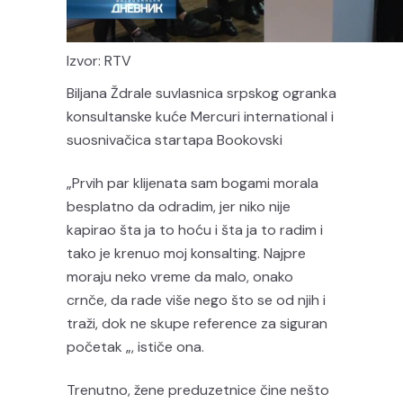
Izvor: RTV
Biljana Ždrale suvlasnica srpskog ogranka
konsultanske kuće Mercuri international i
suosnivačica startapa Bookovski
„Prvih par klijenata sam bogami morala
besplatno da odradim, jer niko nije
kapirao šta ja to hoću i šta ja to radim i
tako je krenuo moj konsalting. Najpre
moraju neko vreme da malo, onako
crnče, da rade više nego što se od njih i
traži, dok ne skupe reference za siguran
početak „, ističe ona.
Trenutno, žene preduzetnice čine nešto