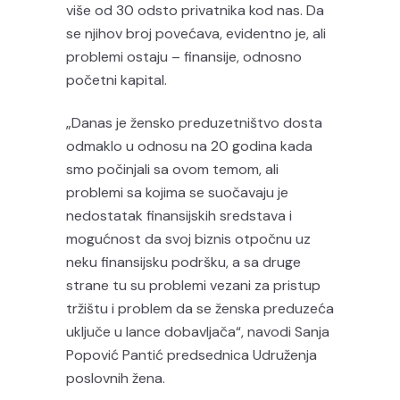
više od 30 odsto privatnika kod nas. Da
se njihov broj povećava, evidentno je, ali
problemi ostaju – finansije, odnosno
početni kapital.
„Danas je žensko preduzetništvo dosta
odmaklo u odnosu na 20 godina kada
smo počinjali sa ovom temom, ali
problemi sa kojima se suočavaju je
nedostatak finansijskih sredstava i
mogućnost da svoj biznis otpočnu uz
neku finansijsku podršku, a sa druge
strane tu su problemi vezani za pristup
tržištu i problem da se ženska preduzeća
uključe u lance dobavljača“, navodi Sanja
Popović Pantić predsednica Udruženja
poslovnih žena.