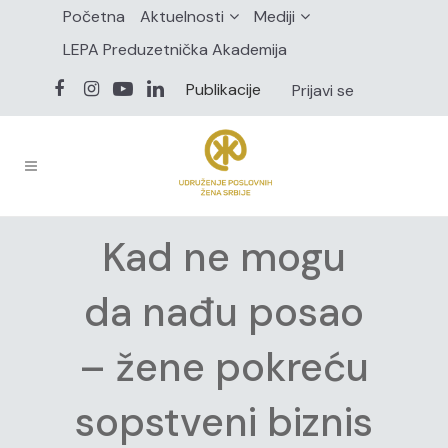
Početna
Aktuelnosti
Mediji
LEPA Preduzetnička Akademija
Publikacije
Prijavi se
Kad ne mogu
da nađu posao
– žene pokreću
sopstveni biznis