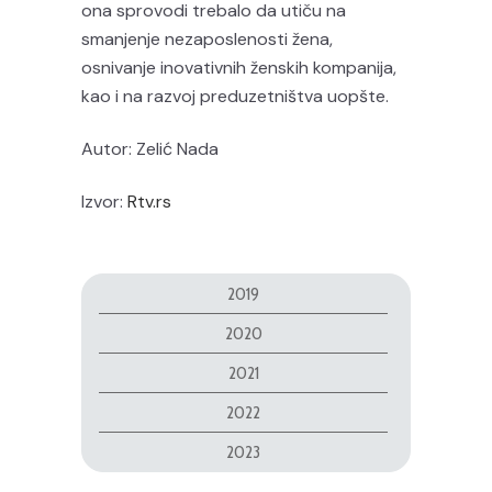
ona sprovodi trebalo da utiču na
smanjenje nezaposlenosti žena,
osnivanje inovativnih ženskih kompanija,
kao i na razvoj preduzetništva uopšte.
Autor: Zelić Nada
Izvor:
Rtv.rs
2019
2020
2021
2022
2023