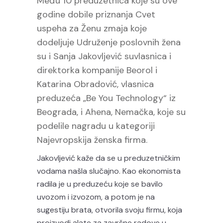
Među 10 preduzetnica koje su ove
godine dobile priznanja Cvet
uspeha za Ženu zmaja koje
dodeljuje Udruženje poslovnih žena
su i Sanja Jakovljević suvlasnica i
direktorka kompanije Beorol i
Katarina Obradović, vlasnica
preduzeća „Be You Technology“ iz
Beograda, i Ahena, Nemačka, koje su
podelile nagradu u kategoriji
Najevropskija ženska firma.
Jakovljević kaže da se u preduzetničkim
vodama našla slučajno. Kao ekonomista
radila je u preduzeću koje se bavilo
uvozom i izvozom, a potom je na
sugestiju brata, otvorila svoju firmu, koja
proizvodi alate za završne radove u