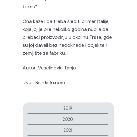
taksu“.
Ona kaže i da treba slediti primer Italije,
koja joj je pre nekoliko godina nudila da
prebaci proizvodnju u okolinu Trsta, gde
su joj davali bez nadoknade i objekte i
zemljište za fabriku.
Autor: Veselinovic Tanja
Izvor:
Rs.n1info.com
2019
2020
2021