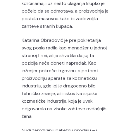
količinama, i uz nešto ulaganja klupko je
počelo da se odmotava, a proizvodnja je
postala masovna kako bi zadovoljila
zahteve stranih kupaca.
Katarina Obradović je pre pokretanja
svog posla radila kao menadžer u jednoj
stranoj firmi, ali je shvatila da joj ta
pozicija neće doneti napredak. Kao
inženjer pokreće trgovinu, a potom i
proizvodnju aparata za kozmetičku
industriju, gde joj je dragoceno bilo
tehničko znanje, ali i iskustva srpske
kozmetičke industrije, koja je uvek
odgovarala na visoke zahteve ovdašnjih
žena.
Nudi takozvanu paketnu prodaju – i