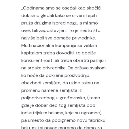
„Godinama smo se osećali kao siročići
dok smo gledali kako se crveni tepih
pruža drugima ispred nogu, a mi smo
uvek bili zapostavljeni. To je nešto što
najviše boli sve domaće privrednike.
Multinacionalne kompanije sa velikim
kapitalom treba dovoditi, to podiže
konkurentnost, ali treba obratiti pažnju i
na srpske privrednike. Da država svakom
ko hoće da pokrene proizvodnju
obezbedi zemljište, da ukine taksu na
promenu namene zemljišta iz
poljoprivrednog u građevinsko, (tamo
gde je dobar deo tog zemljišta pod
industrijskim halama, koje su ogromne)
pa umesto da podignemo novu fabričku
halu, mi taj novac moramo da damo za