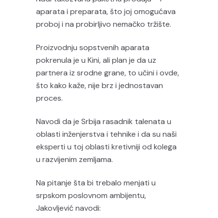
aparata i preparata, što joj omogućava
proboj i na probirljivo nemačko tržište.
Proizvodnju sopstvenih aparata
pokrenula je u Kini, ali plan je da uz
partnera iz srodne grane, to učini i ovde,
što kako kaže, nije brz i jednostavan
proces.
Navodi da je Srbija rasadnik talenata u
oblasti inženjerstva i tehnike i da su naši
eksperti u toj oblasti kretivniji od kolega
u razvijenim zemljama.
Na pitanje šta bi trebalo menjati u
srpskom poslovnom ambijentu,
Jakovljević navodi: