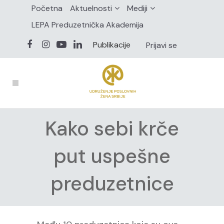
Početna
Aktuelnosti
Mediji
LEPA Preduzetnička Akademija
Publikacije
Prijavi se
Kako sebi krče
put uspešne
preduzetnice