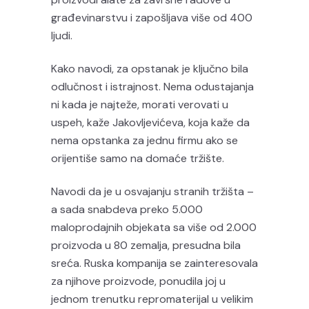
građevinarstvu i zapošljava više od 400
ljudi.
Kako navodi, za opstanak je ključno bila
odlučnost i istrajnost. Nema odustajanja
ni kada je najteže, morati verovati u
uspeh, kaže Jakovljevićeva, koja kaže da
nema opstanka za jednu firmu ako se
orijentiše samo na domaće tržište.
Navodi da je u osvajanju stranih tržišta –
a sada snabdeva preko 5.000
maloprodajnih objekata sa više od 2.000
proizvoda u 80 zemalja, presudna bila
sreća. Ruska kompanija se zainteresovala
za njihove proizvode, ponudila joj u
jednom trenutku repromaterijal u velikim