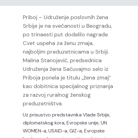
Priboj – Udruženje poslovnih žena
Srbije je na svečanosti u Beogradu,
po trinaesti put dodelilo nagrade
Cvet uspeha za ženu zmaja,
najboljim preduzetnicama u Srbiji.
Malina Stanojević, predsednica
Udruženja žena Sačuvajmo selo iz
Priboja ponela je titulu „žena zmaj“
kao dobitnica specijalnog priznanja
za razvoj ruralnog ženskog
preduzetništva.
Uz prisustvo predstavnika Vlade Srbije,
diplomatskog kora, Evropske unije, UN
WOMEN-a, USAID-a, GIZ-a, Evropske