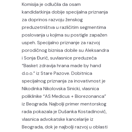
Komisija je odlučila da osam
kandidatkinja dobije specijalna priznanja
za doprinos razvoju ženskog
preduzetništva u različitim segmentima
poslovanja u kojima su postigle zapažen
uspeh. Specijalno priznanje za razvoj
porodičnog biznisa dobile su Aleksandra
i Sonja Đurić, suvlasnice preduzeća
“Basket zdravija hrana made by hand
d.o.o.” iz Stare Pazove. Dobitnica
specijalnog priznanja za inovativnost je
Nikodinka Nikolovska Sinicki, vlasnica
poliklinike “AS Medicus + Biorezonanca”
iz Beograda. Najbolji primer mentorskog
rada pokazala je Dušanka Kostadinović,
vlasnica advokatske kancelarije iz
Beograda, dok je najbolji razvoj u oblasti