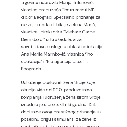
trgovine napravila Marija Trifunović,
vlasnica preduzeća “Instrumenti MB
d.o.o” Beograd. Specijalno priznanje za
razvoj brenda dobila je Jelena Marić,
vlasnica i direktorka “Mlekare Carpe
Diem d.o.o.” iz Krušedola, a za
savetodavne usluge u oblasti edukacije
Ana Marija Marinković, vlasnica “Ino
edukacija” i “Ino agencija d.o.o” iz
Beograda.
Udruženje poslovnih žena Srbije koje
okuplja više od 900 preduzetnica,
kompanija i udruženja žena širom Srbije
iznedrilo je u proteklih 13 godina 124
dobitnice ovog prestižnog priznanja uz
posebnu brigu i stimulans za žene iz
unutrašnjosti koje su motor razvoja u