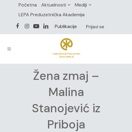
Početna
Aktuelnosti
Mediji
LEPA Preduzetnička Akademija
Publikacije
Prijavi se
Žena zmaj –
Malina
Stanojević iz
Priboja