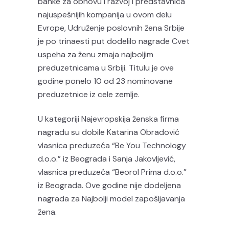
banke za obnovu i razvoj i predstavnica
najuspešnijih kompanija u ovom delu
Evrope, Udruženje poslovnih žena Srbije
je po trinaesti put dodelilo nagrade Cvet
uspeha za ženu zmaja najboljim
preduzetnicama u Srbiji. Titulu je ove
godine ponelo 10 od 23 nominovane
preduzetnice iz cele zemlje.
U kategoriji Najevropskija ženska firma
nagradu su dobile Katarina Obradović
vlasnica preduzeća “Be You Technology
d.o.o.” iz Beograda i Sanja Jakovljević,
vlasnica preduzeća “Beorol Prima d.o.o.”
iz Beograda. Ove godine nije dodeljena
nagrada za Najbolji model zapošljavanja
žena.