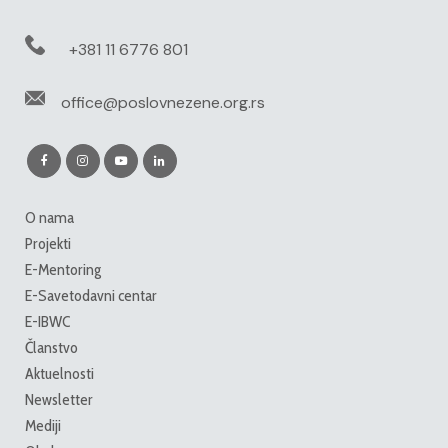
+381 11 6776 801
office@poslovnezene.org.rs
O nama
Projekti
E-Mentoring
E-Savetodavni centar
E-IBWC
Članstvo
Aktuelnosti
Newsletter
Mediji