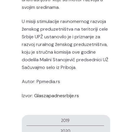
svojim sredinama.
U misiji stimulacije ravnomernog razvoja
ženskog preduzetništva na teritoriji cele
Srbije UPŽ ustanovilo je i priznanje za
razvoj ruralnog ženskog preduzetništva,
koju je stručna komisija ove godine
dodelila Malini Stanojević predsednici UŽ
Sačuvajmo selo iz Priboja.
Autor: Ppmedia.rs
Izvor:
Glaszapadnesrbije.rs
2019
2020