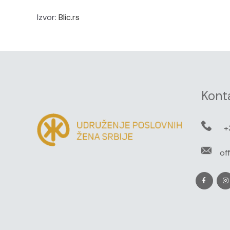
Izvor:
Blic.rs
Kont
+
of