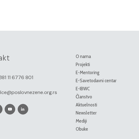
akt
O nama
Projekti
E-Mentoring
381 11 6776 801
E-Savetodavni centar
E-IBWC
fice@poslovnezene.org.rs
Članstvo
Aktuelnosti
Newsletter
Mediji
Obuke