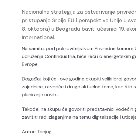
Nacionalna strategija za ostvarivanje privred
pristupanje Srbije EU i perspektive Unije u sv
8. oktobra) u Beogradu baviti učesnici 19. ek
International.
Na samitu, pod pokroviteljstvom Privredne komore Srb
udruženja Confindustria, biće reči i o energetskim ge
Evrope.
Događaj, koji će i ove godine okupiti veliki broj go
zajednice, otvoriće i druge aktuelne teme, kao što s
planiranje novih…
Takođe, na skupu će govoriti predstavnici vodećih gl
završiti rad izlaganjima na temu digitalizacije i utic
Autor: Tanjug