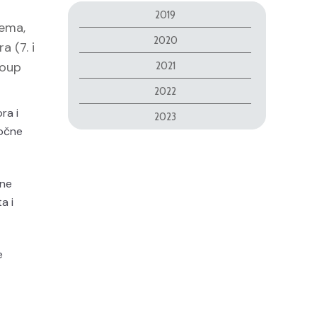
2019
tema,
2020
a (7. i
roup
2021
2022
ra i
2023
točne
dne
a i
e