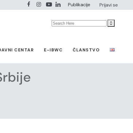
Publikacije
Prijavi se
Search
for:
DAVNI CENTAR
E-IBWC
ČLANSTVO
rbije