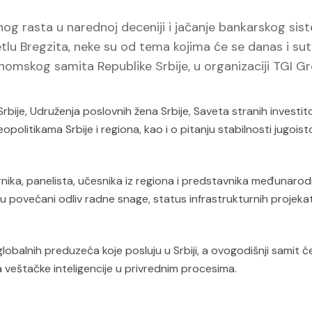
nog rasta u narednoj deceniji i jačanje bankarskog sis
etlu Bregzita, neke su od tema kojima će se danas i sutr
onomskog samita Republike Srbije, u organizaciji TGI G
ije, Udruženja poslovnih žena Srbije, Saveta stranih investito
opolitikama Srbije i regiona, kao i o pitanju stabilnosti jugois
vornika, panelista, učesnika iz regiona i predstavnika međunaro
u povećani odliv radne snage, status infrastrukturnih projekat
obalnih preduzeća koje posluju u Srbiji, a ovogodišnji samit ć
aja veštačke inteligencije u privrednim procesima.