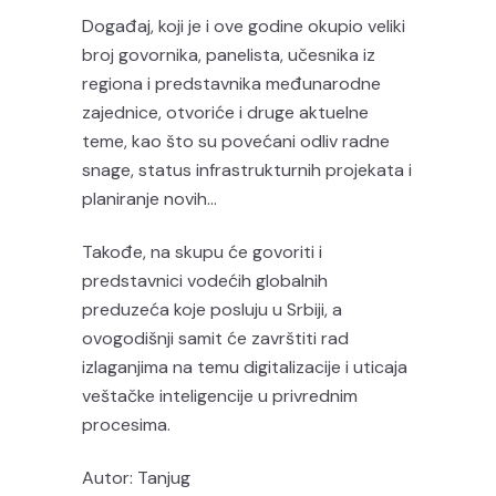
Događaj, koji je i ove godine okupio veliki
broj govornika, panelista, učesnika iz
regiona i predstavnika međunarodne
zajednice, otvoriće i druge aktuelne
teme, kao što su povećani odliv radne
snage, status infrastrukturnih projekata i
planiranje novih…
Takođe, na skupu će govoriti i
predstavnici vodećih globalnih
preduzeća koje posluju u Srbiji, a
ovogodišnji samit će završtiti rad
izlaganjima na temu digitalizacije i uticaja
veštačke inteligencije u privrednim
procesima.
Autor: Tanjug