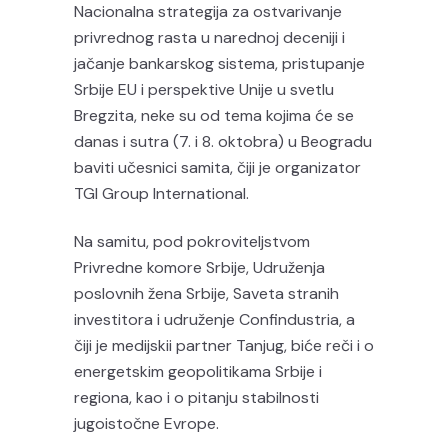
Nacionalna strategija za ostvarivanje
privrednog rasta u narednoj deceniji i
jačanje bankarskog sistema, pristupanje
Srbije EU i perspektive Unije u svetlu
Bregzita, neke su od tema kojima će se
danas i sutra (7. i 8. oktobra) u Beogradu
baviti učesnici samita, čiji je organizator
TGI Group International.
Na samitu, pod pokroviteljstvom
Privredne komore Srbije, Udruženja
poslovnih žena Srbije, Saveta stranih
investitora i udruženje Confindustria, a
čiji je medijskii partner Tanjug, biće reči i o
energetskim geopolitikama Srbije i
regiona, kao i o pitanju stabilnosti
jugoistočne Evrope.