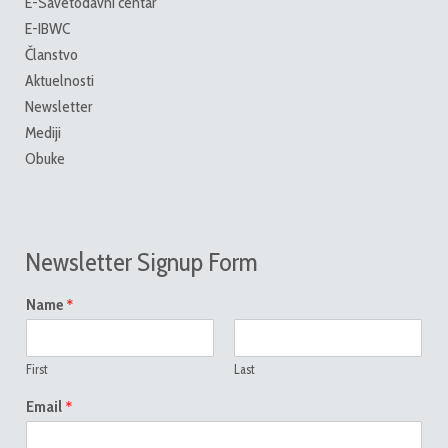
E-Savetodavni centar
E-IBWC
Članstvo
Aktuelnosti
Newsletter
Mediji
Obuke
Newsletter Signup Form
*
Name
First
Last
*
Email