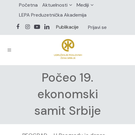
Početna
Aktuelnosti
Mediji
LEPA Preduzetnička Akademija
Publikacije
Prijavi se
Počeo 19.
ekonomski
samit Srbije