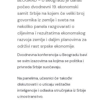
BEOGRAD – U Beogradu je danas
počeo dvodnevni 19. ekonomski
samit Srbije na kojem će veliki broj
govornika iz zemlje i sveta na
nekoliko panela razgovarati o
ciljevima i rezultatima ekonomskog
razvoja zemlje i daljim planovima za
održivi rast srpske ekonomije.
Dvodnevna konferencija u Beogradu bavi
se svim izazovima sa kojima se politika i
privreda Srbije suočavaju.
Na panelima, učesnici će takođe
diskutovati i o uticaju veštačke
inteligencije i odlaska stručnjaka iz Srbije
u inostranstvo.