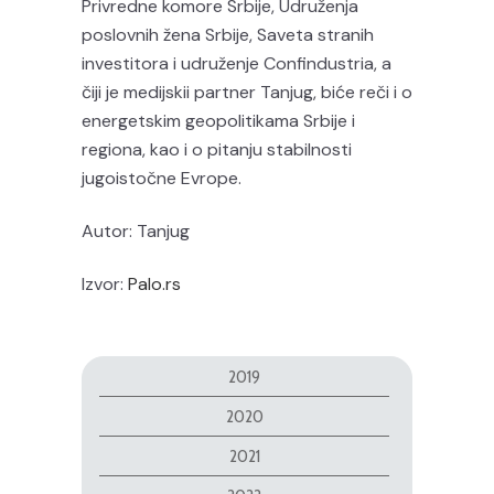
Privredne komore Srbije, Udruženja
poslovnih žena Srbije, Saveta stranih
investitora i udruženje Confindustria, a
čiji je medijskii partner Tanjug, biće reči i o
energetskim geopolitikama Srbije i
regiona, kao i o pitanju stabilnosti
jugoistočne Evrope.
Autor: Tanjug
Izvor:
Palo.rs
2019
2020
2021