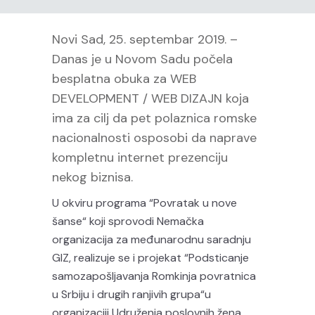
Novi Sad, 25. septembar 2019. –
Danas je u Novom Sadu počela
besplatna obuka za WEB
DEVELOPMENT / WEB DIZAJN koja
ima za cilj da pet polaznica romske
nacionalnosti osposobi da naprave
kompletnu internet prezenciju
nekog biznisa.
U okviru programa “Povratak u nove
šanse“ koji sprovodi Nemačka
organizacija za međunarodnu saradnju
GIZ, realizuje se i projekat “Podsticanje
samozapošljavanja Romkinja povratnica
u Srbiju i drugih ranjivih grupa“u
organizaciji Udruženja poslovnih žena