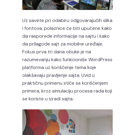
Uz savete pri odabiru odgovarajućih slika
i fontova, polaznice će biti upućene kako
da rasporede informacije na sajtu i kako
da prilagode sajt za mobilne uređaje.
Fokus prva tri dana obuke je na
razumevanju kako funkcioniše WordPress
platforma uz korišćenje tema koje
olakšavaju pravljenje sajta. Uvid u
praktičnu primenu stiče se korišćenjem
primera, kroz simulaciju procesa rada koji
se koriste u izradi sajta.