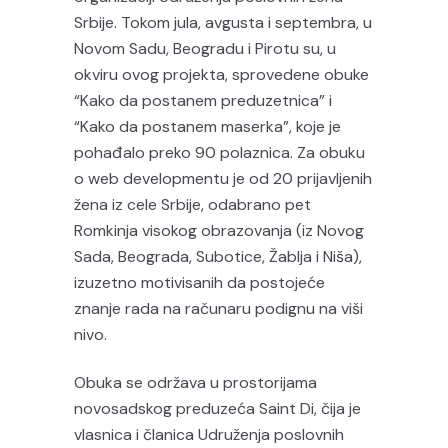
Srbije. Tokom jula, avgusta i septembra, u
Novom Sadu, Beogradu i Pirotu su, u
okviru ovog projekta, sprovedene obuke
“Kako da postanem preduzetnica” i
“Kako da postanem maserka”, koje je
pohađalo preko 90 polaznica. Za obuku
o web developmentu je od 20 prijavljenih
žena iz cele Srbije, odabrano pet
Romkinja visokog obrazovanja (iz Novog
Sada, Beograda, Subotice, Žablja i Niša),
izuzetno motivisanih da postojeće
znanje rada na računaru podignu na viši
nivo.
Obuka se održava u prostorijama
novosadskog preduzeća Saint Di, čija je
vlasnica i članica Udruženja poslovnih