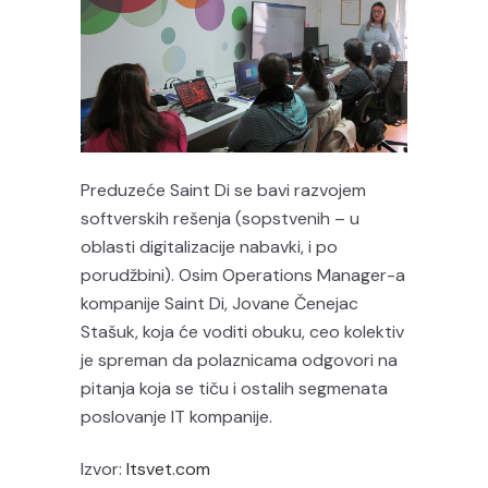
Preduzeće Saint Di se bavi razvojem
softverskih rešenja (sopstvenih – u
oblasti digitalizacije nabavki, i po
porudžbini). Osim Operations Manager-a
kompanije Saint Di, Jovane Čenejac
Stašuk, koja će voditi obuku, ceo kolektiv
je spreman da polaznicama odgovori na
pitanja koja se tiču i ostalih segmenata
poslovanje IT kompanije.
Izvor:
Itsvet.com