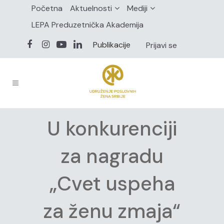
Početna
Aktuelnosti
Mediji
LEPA Preduzetnička Akademija
Publikacije
Prijavi se
U konkurenciji
za nagradu
„Cvet uspeha
za ženu zmaja“