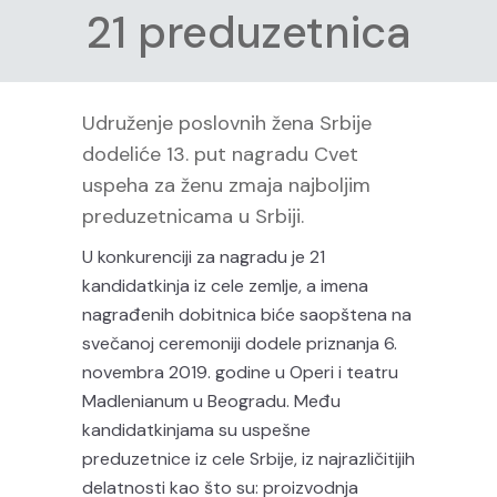
21 preduzetnica
Udruženje poslovnih žena Srbije
dodeliće 13. put nagradu Cvet
uspeha za ženu zmaja najboljim
preduzetnicama u Srbiji.
U konkurenciji za nagradu je 21
kandidatkinja iz cele zemlje, a imena
nagrađenih dobitnica biće saopštena na
svečanoj ceremoniji dodele priznanja 6.
novembra 2019. godine u Operi i teatru
Madlenianum u Beogradu. Među
kandidatkinjama su uspešne
preduzetnice iz cele Srbije, iz najrazličitijih
delatnosti kao što su: proizvodnja