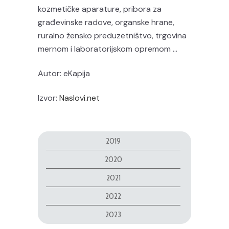
kozmetičke aparature, pribora za
građevinske radove, organske hrane,
ruralno žensko preduzetništvo, trgovina
mernom i laboratorijskom opremom …
Autor: eKapija
Izvor:
Naslovi.net
2019
2020
2021
2022
2023