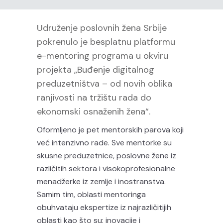
Udruženje poslovnih žena Srbije
pokrenulo je besplatnu platformu
e-mentoring programa u okviru
projekta „Buđenje digitalnog
preduzetništva – od novih oblika
ranjivosti na tržištu rada do
ekonomski osnaženih žena“.
Oformljeno je pet mentorskih parova koji
već intenzivno rade. Sve mentorke su
skusne preduzetnice, poslovne žene iz
različitih sektora i visokoprofesionalne
menadžerke iz zemlje i inostranstva.
Samim tim, oblasti mentoringa
obuhvataju ekspertize iz najrazličitijih
oblasti kao što su: inovacije i