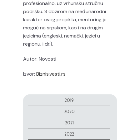
profesionalno, uz vrhunsku stručnu
podršku. S obzirom na međunarodni
karakter ovog projekta, mentoring je
moguć na srpskom, kao i na drugim
jezicima (engleski, nemački, jezici u
regionu, i dr.).
Autor: Novosti
Izvor:
Biznis.vesti.rs
2019
2020
2021
2022