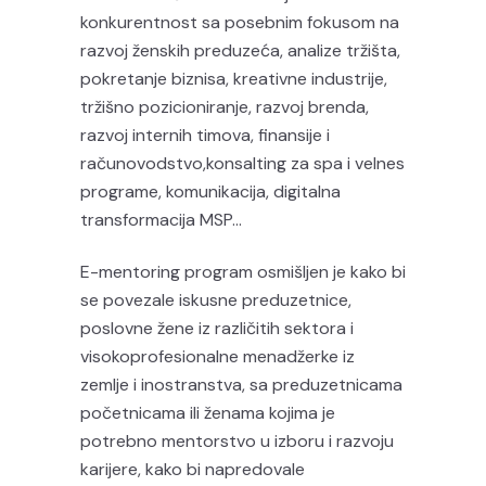
konkurentnost sa posebnim fokusom na
razvoj ženskih preduzeća, analize tržišta,
pokretanje biznisa, kreativne industrije,
tržišno pozicioniranje, razvoj brenda,
razvoj internih timova, finansije i
računovodstvo,konsalting za spa i velnes
programe, komunikacija, digitalna
transformacija MSP…
E-mentoring program osmišljen je kako bi
se povezale iskusne preduzetnice,
poslovne žene iz različitih sektora i
visokoprofesionalne menadžerke iz
zemlje i inostranstva, sa preduzetnicama
početnicama ili ženama kojima je
potrebno mentorstvo u izboru i razvoju
karijere, kako bi napredovale