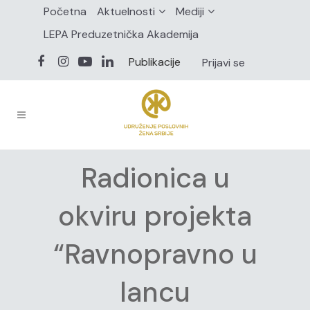
Početna
Aktuelnosti
Mediji
LEPA Preduzetnička Akademija
Publikacije
Prijavi se
Radionica u
okviru projekta
“Ravnopravno u
lancu