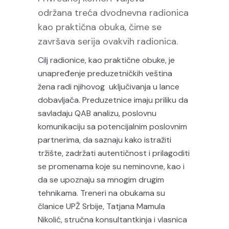
održana treća dvodnevna radionica
kao praktična obuka, čime se
završava serija ovakvih radionica.
Cilj radionice, kao praktične obuke, je
unapređenje preduzetničkih veština
žena radi njihovog uključivanja u lance
dobavljača. Preduzetnice imaju priliku da
savladaju QAB analizu, poslovnu
komunikaciju sa potencijalnim poslovnim
partnerima, da saznaju kako istražiti
tržište, zadržati autentičnost i prilagoditi
se promenama koje su neminovne, kao i
da se upoznaju sa mnogim drugim
tehnikama. Treneri na obukama su
članice UPŽ Srbije, Tatjana Mamula
Nikolić, stručna konsultantkinja i vlasnica