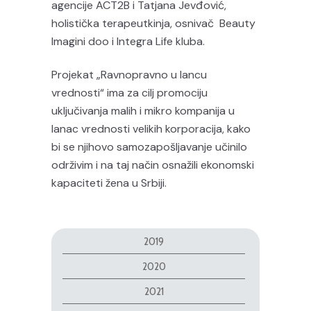
agencije ACT2B i Tatjana Jevđović,
holistička terapeutkinja, osnivač Beauty
Imagini doo i Integra Life kluba.
Projekat „Ravnopravno u lancu
vrednosti“ ima za cilj promociju
uključivanja malih i mikro kompanija u
lanac vrednosti velikih korporacija, kako
bi se njihovo samozapošljavanje učinilo
održivim i na taj način osnažili ekonomski
kapaciteti žena u Srbiji.
2019
2020
2021