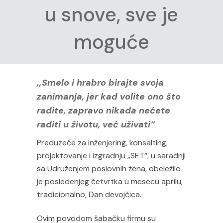
u snove, sve je
moguće
‚‚Smelo i hrabro birajte svoja
zanimanja, jer kad volite ono što
radite, zapravo nikada nećete
raditi u životu, već uživati“
Preduzeće za inženjering, konsalting,
projektovanje i izgradnju „SET“, u saradnji
sa Udruženjem poslovnih žena, obeležilo
je posledenjeg četvrtka u mesecu aprilu,
tradicionalno, Dan devojčica.
Ovim povodom šabačku firmu su