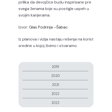
prilika da devojčice budu inspirisane pre
svega ženama koje su postigle uspeh u
svojim karijerama.
Izvor:
Glas Podrinja –Šabac
Iz planova i vizija nastaju rešenja na korist
sredine u kojoj živimo i stvaramo.
2019
2020
2021
2022
2023