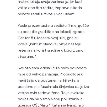
hrabro biraju svoja zanimanja, jer kad
volite ono što radite, zapravo nikada
nećete raditi u životu, već uživati .
Posle prezentacije u sedištu firme, gošće
su posetile gradilište na lokaciji zgrade
Centar 5 u Masarikovoj ulici, gde su
videle „kako iz planova i vizija nastaju
rešenja na korist sredine u kojoj živimo i
stvaramo’’.
Sve što sam videla i čula ovim povodom
mi je od velikog značaja. Probudilo je u
meni želju da postanem arhitekta, a
posebno me fascinirala činjenica da je iza
većine ovih radova žena. To je svakako
dokaz da mi nismo slabiji pol istakla je
učenica OŠ „Majur“ Katarina Ivanić, a o