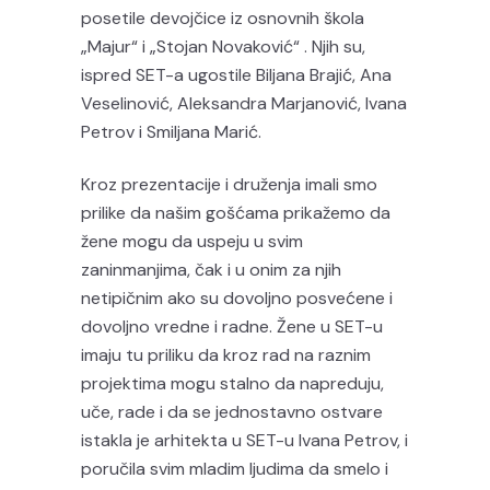
posetile devojčice iz osnovnih škola
„Majur“ i „Stojan Novaković“ . Njih su,
ispred SET-a ugostile Biljana Brajić, Ana
Veselinović, Aleksandra Marjanović, Ivana
Petrov i Smiljana Marić.
Kroz prezentacije i druženja imali smo
prilike da našim gošćama prikažemo da
žene mogu da uspeju u svim
zaninmanjima, čak i u onim za njih
netipičnim ako su dovoljno posvećene i
dovoljno vredne i radne. Žene u SET-u
imaju tu priliku da kroz rad na raznim
projektima mogu stalno da napreduju,
uče, rade i da se jednostavno ostvare
istakla je arhitekta u SET-u Ivana Petrov, i
poručila svim mladim ljudima da smelo i