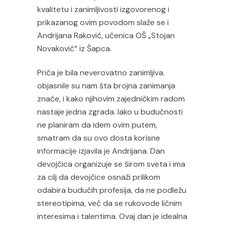
kvalitetu i zanimljivosti izgovorenog i
prikazanog ovim povodom slaže se i
Andrijana Raković, učenica OŠ „Stojan
Novaković“ iz Šapca.
Priča je bila neverovatno zanimljiva.
objasnile su nam šta brojna zanimanja
znače, i kako njihovim zajedničkim radom
nastaje jedna zgrada. Iako u budućnosti
ne planiram da idem ovim putem,
smatram da su ovo dosta korisne
informacije izjavila je Andrijana. Dan
devojčica organizuje se širom sveta i ima
za cilj da devojčice osnaži prilikom
odabira budućih profesija, da ne podležu
stereotipima, već da se rukovode ličnim
interesima i talentima. Ovaj dan je idealna