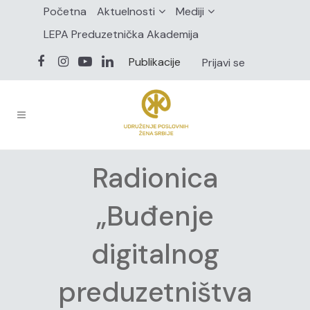
Početna
Aktuelnosti
Mediji
LEPA Preduzetnička Akademija
Publikacije
Prijavi se
Radionica
„Buđenje
digitalnog
preduzetništva