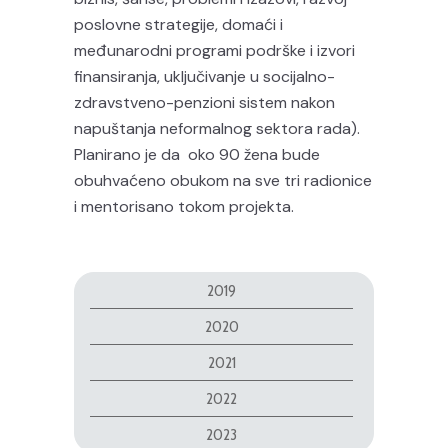
poslovne strategije, domaći i
međunarodni programi podrške i izvori
finansiranja, uključivanje u socijalno-
zdravstveno-penzioni sistem nakon
napuštanja neformalnog sektora rada).
Planirano je da oko 90 žena bude
obuhvaćeno obukom na sve tri radionice
i mentorisano tokom projekta.
2019
2020
2021
2022
2023