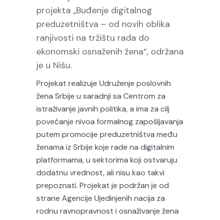
projekta „Buđenje digitalnog
preduzetništva – od novih oblika
ranjivosti na tržištu rada do
ekonomski osnaženih žena“, održana
je u Nišu.
Projekat realizuje Udruženje poslovnih
žena Srbije u saradnji sa Centrom za
istraživanje javnih politika, a ima za cilj
povećanje nivoa formalnog zapošljavanja
putem promocije preduzetništva među
ženama iz Srbije koje rade na digitalnim
platformama, u sektorima koji ostvaruju
dodatnu vrednost, ali nisu kao takvi
prepoznati. Projekat je podržan je od
strane Agencije Ujedinjenih nacija za
rodnu ravnopravnost i osnaživanje žena