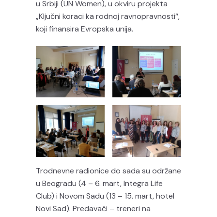
u Srbiji (UN Women), u okviru projekta
„Ključni koraci ka rodnoj ravnopravnosti“,
koji finansira Evropska unija.
Trodnevne radionice do sada su održane
u Beogradu (4 – 6. mart, Integra Life
Club) i Novom Sadu (13 – 15. mart, hotel
Novi Sad). Predavači – treneri na