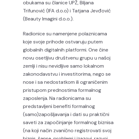
obukama su članice UPŽ, Biljana
Trifunović (IFA d.o.o) i Tatjana Jevđović
(Beauty Imagini d.o.o.).
Radionice su namenjene polaznicama
koje svoje prihode ostvaruju putem
globalnih digitalnih platformi. One čine
novu osetljivu društvenu grupu u našoj
zemlji i nisu nevidljive samo lokalnom
zakonodavstvu i investitorima, nego se
nose i sa nedostatkom ili ograničenim
pristupom prednostima formalnog
zaposlenja. Na radionicama su
predstavljeni benefiti formalnog
(samo)zapošljavanja i dati su praktični
saveti za započinjanje formalnog biznisa
(na koji način zvanično registrovati svoj
biznis, šanse, problemi i izazovi, razvoj