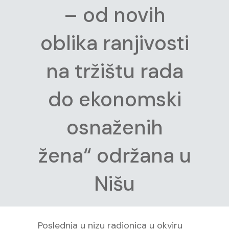
– od novih
oblika ranjivosti
na tržištu rada
do ekonomski
osnaženih
žena“ održana u
Nišu
Poslednja u nizu radionica u okviru