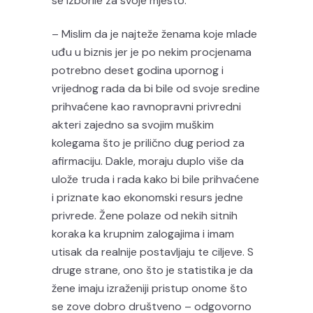
se izborile za svoje mjesto.
– Mislim da je najteže ženama koje mlade
uđu u biznis jer je po nekim procjenama
potrebno deset godina upornog i
vrijednog rada da bi bile od svoje sredine
prihvaćene kao ravnopravni privredni
akteri zajedno sa svojim muškim
kolegama što je prilično dug period za
afirmaciju. Dakle, moraju duplo više da
ulože truda i rada kako bi bile prihvaćene
i priznate kao ekonomski resurs jedne
privrede. Žene polaze od nekih sitnih
koraka ka krupnim zalogajima i imam
utisak da realnije postavljaju te ciljeve. S
druge strane, ono što je statistika je da
žene imaju izraženiji pristup onome što
se zove dobro društveno – odgovorno