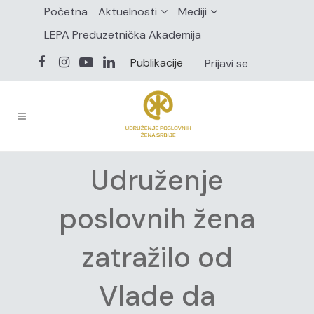
Početna
Aktuelnosti
Mediji
LEPA Preduzetnička Akademija
Publikacije
Prijavi se
Udruženje
poslovnih žena
zatražilo od
Vlade da