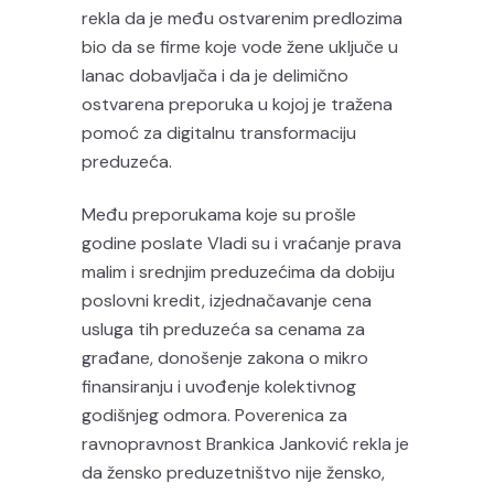
rekla da je među ostvarenim predlozima
bio da se firme koje vode žene uključe u
lanac dobavljača i da je delimično
ostvarena preporuka u kojoj je tražena
pomoć za digitalnu transformaciju
preduzeća.
Među preporukama koje su prošle
godine poslate Vladi su i vraćanje prava
malim i srednjim preduzećima da dobiju
poslovni kredit, izjednačavanje cena
usluga tih preduzeća sa cenama za
građane, donošenje zakona o mikro
finansiranju i uvođenje kolektivnog
godišnjeg odmora. Poverenica za
ravnopravnost Brankica Janković rekla je
da žensko preduzetništvo nije žensko,