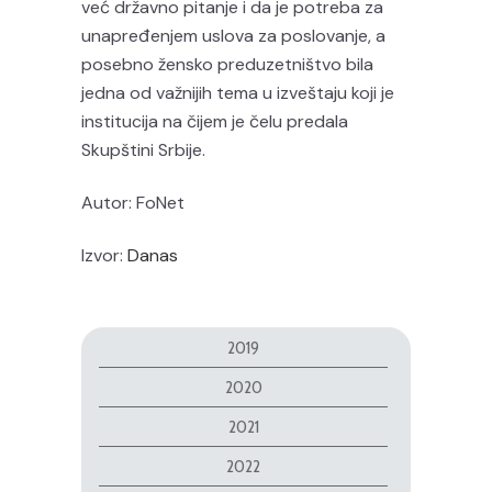
već državno pitanje i da je potreba za
unapređenjem uslova za poslovanje, a
posebno žensko preduzetništvo bila
jedna od važnijih tema u izveštaju koji je
institucija na čijem je čelu predala
Skupštini Srbije.
Autor: FoNet
Izvor:
Danas
2019
2020
2021
2022