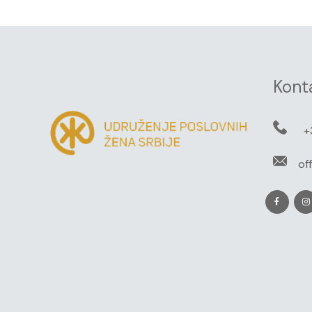
Kont
+
of