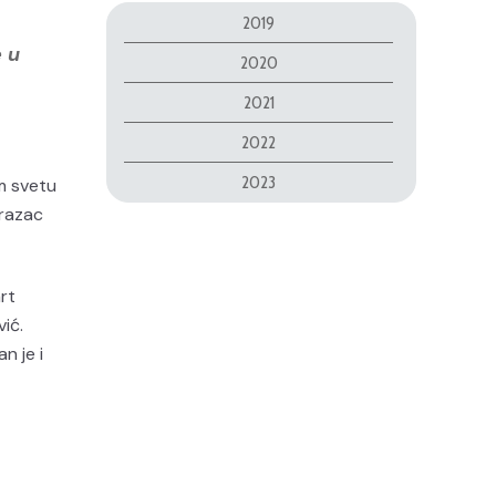
2019
e u
2020
2021
2022
2023
om svetu
brazac
rt
ić.
n je i