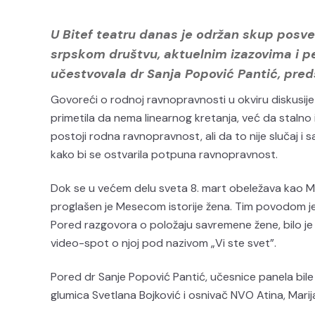
U Bitef teatru danas je održan skup posveć
srpskom društvu, aktuelnim izazovima i 
učestvovala dr Sanja Popović Pantić, pred
Govoreći o rodnoj ravnopravnosti u okviru diskusije
primetila da nema linearnog kretanja, već da staln
postoji rodna ravnopravnost, ali da to nije slučaj 
kako bi se ostvarila potpuna ravnopravnost.
Dok se u većem delu sveta 8. mart obeležava kao 
proglašen je Mesecom istorije žena. Tim povodom je
Pored razgovora o položaju savremene žene, bilo je re
video-spot o njoj pod nazivom „Vi ste svet”.
Pored dr Sanje Popović Pantić, učesnice panela bile
glumica Svetlana Bojković i osnivač NVO Atina, Marij