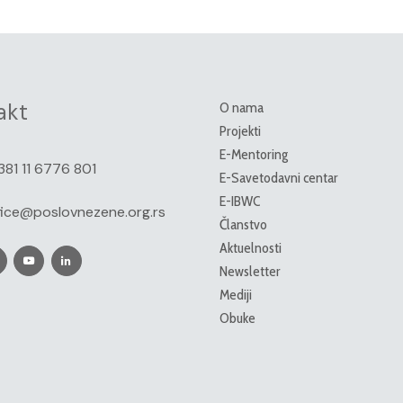
akt
O nama
Projekti
E-Mentoring
381 11 6776 801
E-Savetodavni centar
E-IBWC
fice@poslovnezene.org.rs
Članstvo
Aktuelnosti
Newsletter
Mediji
Obuke