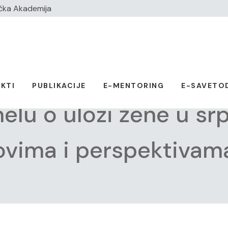
čka Akademija
KTI
PUBLIKACIJE
E-MENTORING
E-SAVETO
elu o ulozi žene u sr
ovima i perspektiva