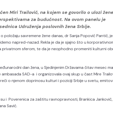
en Miri Trailović, na kojem se govorilo o ulozi žen
perspektivama za budućnost. Na ovom panelu je
sednica Udruženja poslovnih žena Srbije.
 o položaju savremene žene danas, dr Sanja Popović Pantić, je
o idemo napred-nazad. Rekla je da je sjajno što u korporativn
i sa privatnom sferom, te da je neophodno promeniti kulturni o
Međunarodni dan žena, u Sjedinjenim Državama čitav mesec ma
 ambasada SAD-a i organizovala ovaj skup u čast Mire Trailov
či o njenom doprinosu kulturi i poziciji Srbije u svetu, emitova
 su i Poverenica za zaštitu ravnopravnosti, Brankica Janković,
ana Savić.