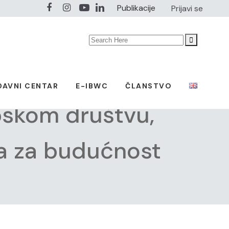
Publikacije
Prijavi se
Search
for:
DAVNI CENTAR
E-IBWC
ČLANSTVO
pskom društvu,
ma za budućnost