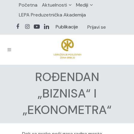
Početna
Aktuelnosti
Mediji
LEPA Preduzetnička Akademija
Publikacije
Prijavi se
ROĐENDAN
„BIZNISA“ I
„EKONOMETRA“
Dok se preko noći gase radna mesta,