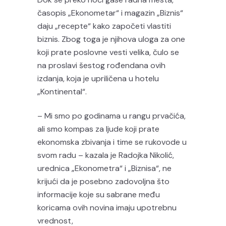
časopis „Ekonometar“ i magazin „Biznis“
daju „recepte“ kako započeti vlastiti
biznis. Zbog toga je njihova uloga za one
koji prate poslovne vesti velika, čulo se
na proslavi šestog rođendana ovih
izdanja, koja je upriličena u hotelu
„Kontinental“.
– Mi smo po godinama u rangu prvačića,
ali smo kompas za ljude koji prate
ekonomska zbivanja i time se rukovode u
svom radu – kazala je Radojka Nikolić,
urednica „Ekonometra“ i „Biznisa“, ne
krijući da je posebno zadovoljna što
informacije koje su sabrane među
koricama ovih novina imaju upotrebnu
vrednost,