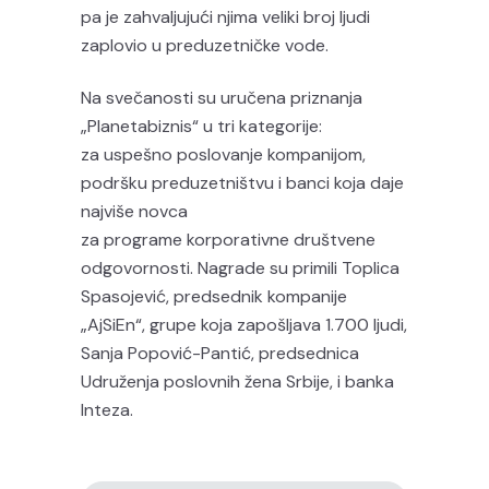
pa je zahvaljujući njima veliki broj ljudi
zaplovio u preduzetničke vode.
Na svečanosti su uručena priznanja
„Planetabiznis“ u tri kategorije:
za uspešno poslovanje kompanijom,
podršku preduzetništvu i banci koja daje
najviše novca
za programe korporativne društvene
odgovornosti. Nagrade su primili Toplica
Spasojević, predsednik kompanije
„AjSiEn“, grupe koja zapošljava 1.700 ljudi,
Sanja Popović-Pantić, predsednica
Udruženja poslovnih žena Srbije, i banka
Inteza.