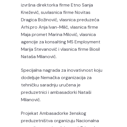
izvršna direktorka firme Etno Sanja
Knežević, suvlasnica firme Novitas
Dragica Božinović, vlasnica preduzeća
Arhi.pro Anja Ivan-Milić, vlasnica firme
Maja promet Marina Milović, vlasnica
agencije za konsalting MS Employment
Marija Stevanović i vlasnica firme Biosil
Nataša Milanović.
Specijalna nagrada za inovativnost koju
dodeljuje Nemačka organizacija za
tehničku saradnju uručena je
preduzetnici i ambasadorki Nataši
Milanović.
Projekat Ambasadorke ženskog
preduzetništva organizuju Nacionalna