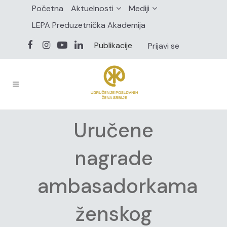
Početna
Aktuelnosti
Mediji
LEPA Preduzetnička Akademija
Publikacije
Prijavi se
Uručene
nagrade
ambasadorkama
ženskog