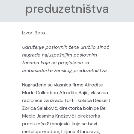
preduzetništva
Izvor: Beta
Udruženje poslovnih žena uručilo sinoć
nagrade najuspešnijim poslovnim
ženama koje su proglašene za
ambasadorke ženskog preduzetništva.
Nagrađene su vlasnica firme Afrodite
Mode Collection Afrodita Bajić, vlasnica
radionice za izradu torti i kolača Dessert
Zorica Selaković, direktorka bolnice Bel
Medic Jasmina Knežević i direktorka
preduzeća Stanojević, koje se bavi
metalopreradom, Ljiljana Stanojević,