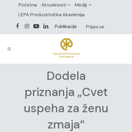
Početna
Aktuelnosti
Mediji
LEPA Preduzetnička Akademija
Publikacije
Prijavi se
Dodela
priznanja „Cvet
uspeha za ženu
zmaja“