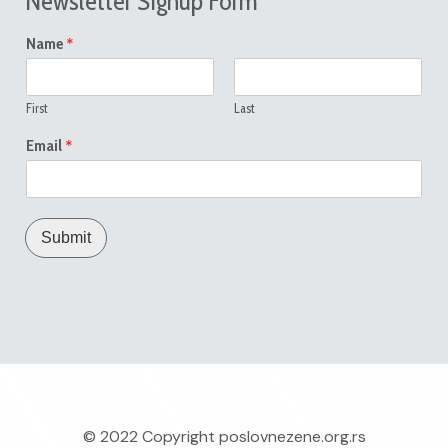
Newsletter Signup Form
*
Name
First
Last
*
Email
Submit
© 2022 Copyright
poslovnezene.org.rs