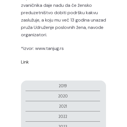
zvaničnika daje nadu da će žensko
preduzetništvo dobiti podršku kakvu
zaslužuje, a koju mu već 13 godina unazad
pruža Udruženje poslovnih žena, navode
organizatori.
*izvor: www.tanjug.rs
Link
2019
2020
2021
2022
2023