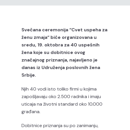
Svečana ceremonija “Cvet uspeha za
ženu zmaja“ biće organizovana u
sredu, 19. oktobra za 40 uspešnih
žena koje su dobitnice ovog
značajnog priznanja, najavljeno je
danas iz Udruženja poslovnih žena
Srbije.
Njih 40 vodi isto toliko firmi u kojima
zapošljavaju oko 2.500 radnika i imaju
uticaja na životni standard oko 10.000
građana.
Dobitnice priznanja su po zanimanju,