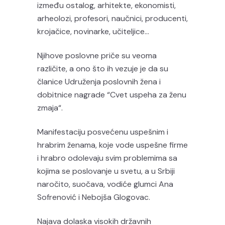
između ostalog, arhitekte, ekonomisti,
arheolozi, profesori, naučnici, producenti,
krojačice, novinarke, učiteljice…
Njihove poslovne priče su veoma
različite, a ono što ih vezuje je da su
članice Udruženja poslovnih žena i
dobitnice nagrade “Cvet uspeha za ženu
zmaja“.
Manifestaciju posvećenu uspešnim i
hrabrim ženama, koje vode uspešne firme
i hrabro odolevaju svim problemima sa
kojima se poslovanje u svetu, a u Srbiji
naročito, suočava, vodiće glumci Ana
Sofrenović i Nebojša Glogovac.
Najava dolaska visokih državnih