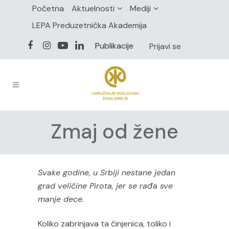
Početna
Aktuelnosti
Mediji
LEPA Preduzetnička Akademija
Publikacije
Prijavi se
Zmaj od žene
Svake godine, u Srbiji nestane jedan
grad veličine Pirota, jer se rađa sve
manje dece.
Koliko zabrinjava ta činjenica, toliko i