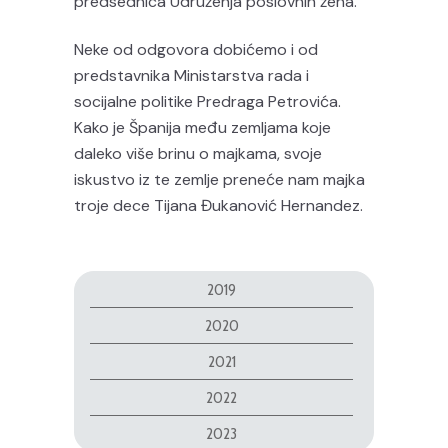
predsednica Udruženja poslovnih žena.
Neke od odgovora dobićemo i od
predstavnika Ministarstva rada i
socijalne politike Predraga Petrovića.
Kako je Španija među zemljama koje
daleko više brinu o majkama, svoje
iskustvo iz te zemlje preneće nam majka
troje dece Tijana Đukanović Hernandez.
2019
2020
2021
2022
2023