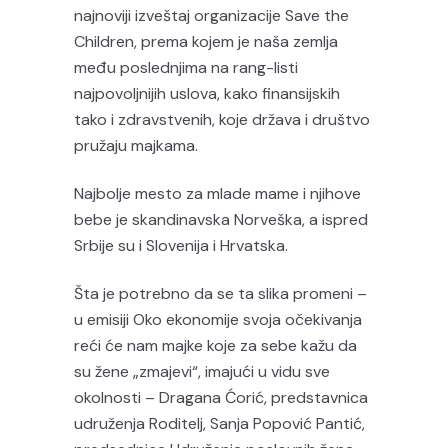
najnoviji izveštaj organizacije Save the
Children, prema kojem je naša zemlja
među poslednjima na rang-listi
najpovoljnijih uslova, kako finansijskih
tako i zdravstvenih, koje država i društvo
pružaju majkama.
Najbolje mesto za mlade mame i njihove
bebe je skandinavska Norveška, a ispred
Srbije su i Slovenija i Hrvatska.
Šta je potrebno da se ta slika promeni –
u emisiji Oko ekonomije svoja očekivanja
reći će nam majke koje za sebe kažu da
su žene „zmajevi“, imajući u vidu sve
okolnosti – Dragana Ćorić, predstavnica
udruženja Roditelj, Sanja Popović Pantić,