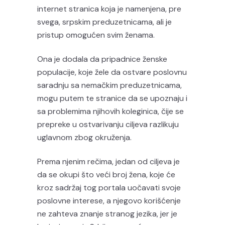
internet stranica koja je namenjena, pre
svega, srpskim preduzetnicama, ali je
pristup omogućen svim ženama.
Ona je dodala da pripadnice ženske
populacije, koje žele da ostvare poslovnu
saradnju sa nemačkim preduzetnicama,
mogu putem te stranice da se upoznaju i
sa problemima njihovih koleginica, čije se
prepreke u ostvarivanju ciljeva razlikuju
uglavnom zbog okruženja.
Prema njenim rečima, jedan od ciljeva je
da se okupi što veći broj žena, koje će
kroz sadržaj tog portala uočavati svoje
poslovne interese, a njegovo korišćenje
ne zahteva znanje stranog jezika, jer je