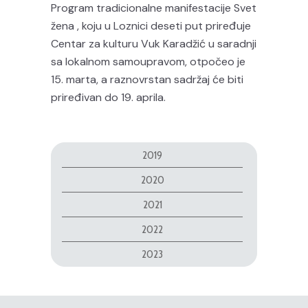
Program tradicionalne manifestacije Svet
žena , koju u Loznici deseti put priređuje
Centar za kulturu Vuk Karadžić u saradnji
sa lokalnom samoupravom, otpočeo je
15. marta, a raznovrstan sadržaj će biti
priređivan do 19. aprila.
2019
2020
2021
2022
2023