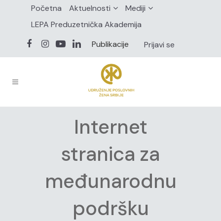
Početna
Aktuelnosti
Mediji
LEPA Preduzetnička Akademija
Publikacije
Prijavi se
Internet
stranica za
međunarodnu
podršku