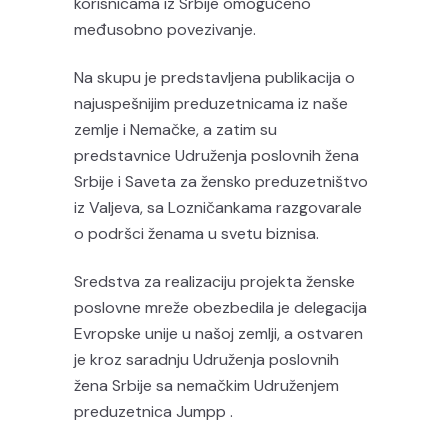
korisnicama iz Srbije omogućeno
međusobno povezivanje.
Na skupu je predstavljena publikacija o
najuspešnijim preduzetnicama iz naše
zemlje i Nemačke, a zatim su
predstavnice Udruženja poslovnih žena
Srbije i Saveta za žensko preduzetništvo
iz Valjeva, sa Lozničankama razgovarale
o podršci ženama u svetu biznisa.
Sredstva za realizaciju projekta ženske
poslovne mreže obezbedila je delegacija
Evropske unije u našoj zemlji, a ostvaren
je kroz saradnju Udruženja poslovnih
žena Srbije sa nemačkim Udruženjem
preduzetnica Jumpp .