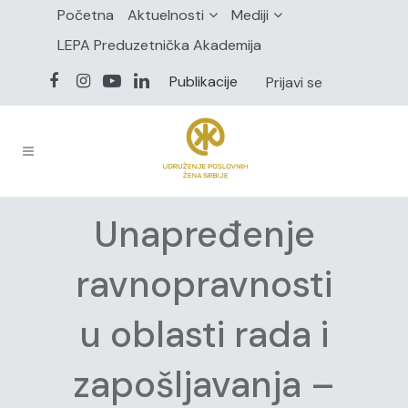
Početna
Aktuelnosti
Mediji
LEPA Preduzetnička Akademija
Publikacije
Prijavi se
Unapređenje
ravnopravnosti
u oblasti rada i
zapošljavanja –