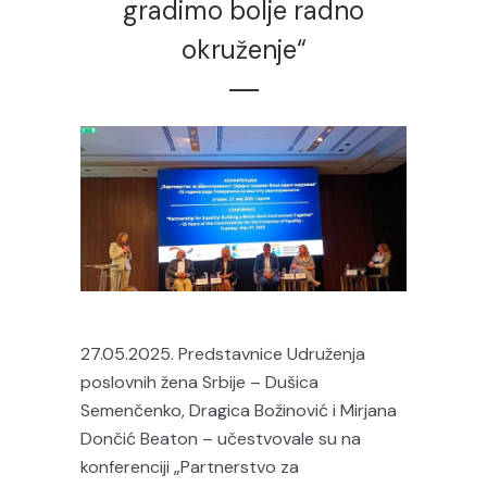
gradimo bolje radno
okruženje“
27.05.2025. Predstavnice Udruženja
poslovnih žena Srbije – Dušica
Semenčenko, Dragica Božinović i Mirjana
Dončić Beaton – učestvovale su na
konferenciji „Partnerstvo za