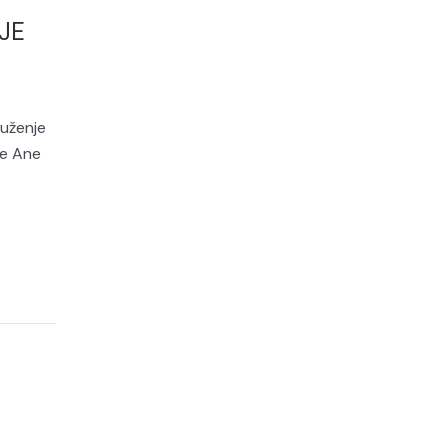
JE
ruženje
ke Ane