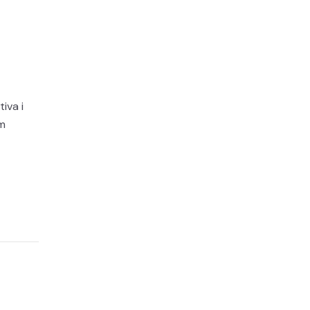
iva i
im