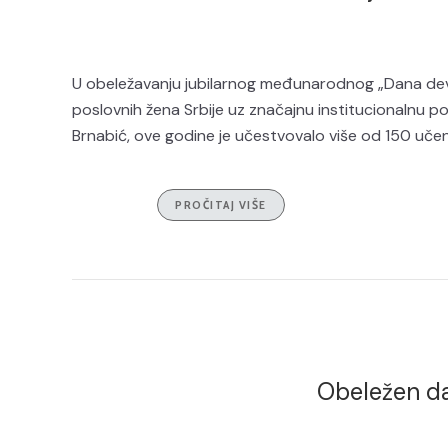
U obeležavanju jubilarnog međunarodnog „Dana devoj
poslovnih žena Srbije uz značajnu institucionalnu p
Brnabić, ove godine je učestvovalo više od 150 učeni
PROČITAJ VIŠE
Obeležen da