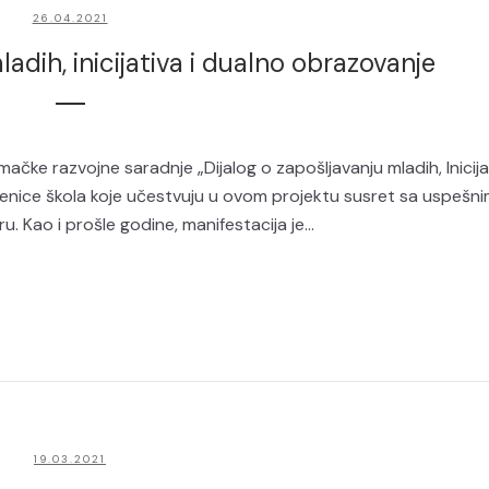
26.04.2021
ladih, inicijativa i dualno obrazovanje
e razvojne saradnje „Dijalog o zapošljavanju mladih, Inicijat
enice škola koje učestvuju u ovom projektu susret sa uspešn
. Kao i prošle godine, manifestacija je...
19.03.2021