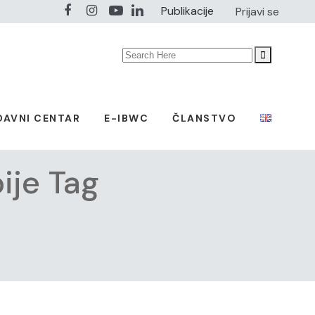
Publikacije
Prijavi se
Search
for:
DAVNI CENTAR
E-IBWC
ČLANSTVO
ije Tag