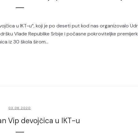
čica u IKT-u“, koji je po deseti put kod nas organizovalo Ud
odršku Vlade Republike Srbije i počasne pokroviteljke premijer
ca iz 30 škola širom...
03.06.2020
n Vip devojčica u IKT-u