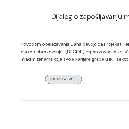
Dijalog o zapošljavanju m
Povodom obeležavanja Dana devojčica Projekat Nemačk
dualno obrazovanje“ (DECIDE) organizovao je za uč
mladim ženama koje svoje karijere grade u IKT sektoru
PROČITAJ VIŠE