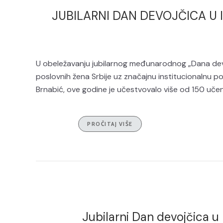
JUBILARNI DAN DEVOJČICA U I
U obeležavanju jubilarnog međunarodnog „Dana devoj
poslovnih žena Srbije uz značajnu institucionalnu p
Brnabić, ove godine je učestvovalo više od 150 učeni
PROČITAJ VIŠE
Jubilarni Dan devojčica u