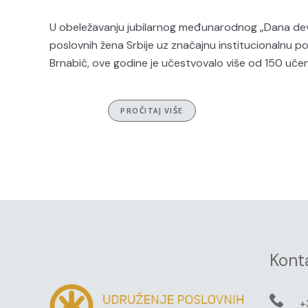
U obeležavanju jubilarnog međunarodnog „Dana devoj
poslovnih žena Srbije uz značajnu institucionalnu p
Brnabić, ove godine je učestvovalo više od 150 učeni
PROČITAJ VIŠE
Kont
+