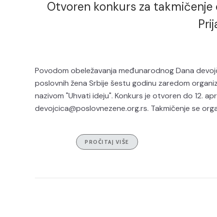
Otvoren konkurs za takmičenje 
Pri
Povodom obeležavanja međunarodnog Dana devojči
poslovnih žena Srbije šestu godinu zaredom organizu
nazivom "Uhvati ideju". Konkurs je otvoren do 12. apr
devojcica@poslovnezene.org.rs. Takmičenje se organ
PROČITAJ VIŠE