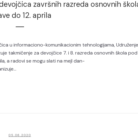
devojčica završnih razreda osnovnih škol
jave do 12. aprila
ca u informaciono-komunikacionim tehnologijama, Udruženj
je takmičenje za devojčice 7. i 8. razreda osnovnih škola pod
ila, a radovi se mogu slati na mejl dan-
izuje...
05.06.2020