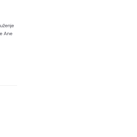
ruženje
ke Ane