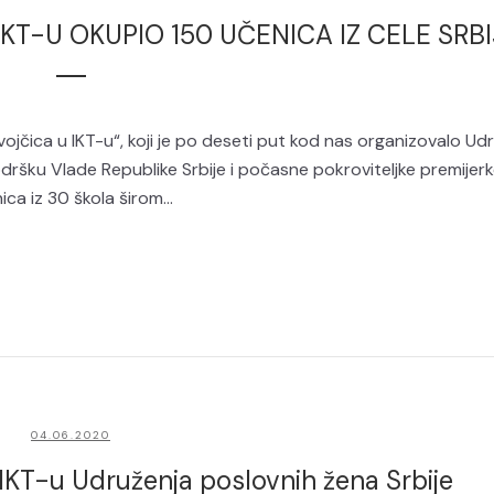
KT-U OKUPIO 150 UČENICA IZ CELE SRBI
čica u IKT-u“, koji je po deseti put kod nas organizovalo Ud
odršku Vlade Republike Srbije i počasne pokroviteljke premijer
ca iz 30 škola širom...
04.06.2020
 IKT-u Udruženja poslovnih žena Srbije