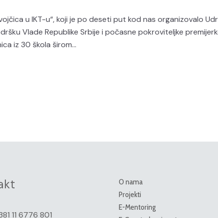
čica u IKT-u“, koji je po deseti put kod nas organizovalo Ud
odršku Vlade Republike Srbije i počasne pokroviteljke premijer
ca iz 30 škola širom...
akt
O nama
Projekti
E-Mentoring
381 11 6776 801