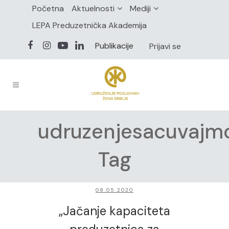
Početna
Aktuelnosti
Mediji
LEPA Preduzetnička Akademija
Publikacije
Prijavi se
udruzenjesacuvajmo
Tag
08.05.2020
„Jačanje kapaciteta