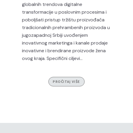
globalnih trendova digitalne
transformacije u poslovnim procesima i
poboljšati pristup tržištu proizvođača
tradicionalnih prehrambenih proizvoda u
jugozapadnoj Srbiji uvođenjem
inovativnog marketinga i kanale prodaje
inovativne i brendirane proizvode žena
ovog kraja. Specifični ciljevi...
PROČITAJ VIŠE