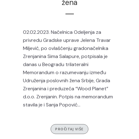
žena
02.02.2023. Načelnica Odeljenja za
privredu Gradske uprave Jelena Travar
Miljević, po ovlašćenju gradonačelnika
Zrenjanina Sima Salapure, potpisala je
danas u Beogradu trilateralni
Memorandum o razumevanju između
Udruženja poslovnih žena Srbije, Grada
Zrenjanina i preduzeća “Wood Planet”
d.o.o. Zrenjanin. Potpis na memorandum
stavila je i Sanja Popović...
PROČITAJ VIŠE