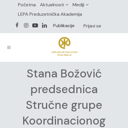
Početna
Aktuelnosti
Mediji
LEPA Preduzetnička Akademija
Publikacije
Prijavi se
Stana Božović
predsednica
Stručne grupe
Koordinacionog