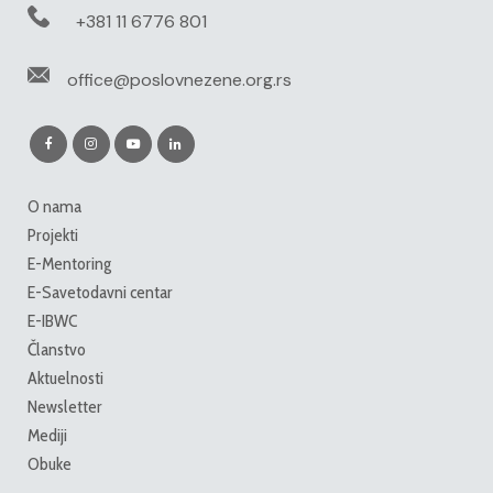
+381 11 6776 801
office@poslovnezene.org.rs
O nama
Projekti
E-Mentoring
E-Savetodavni centar
E-IBWC
Članstvo
Aktuelnosti
Newsletter
Mediji
Obuke