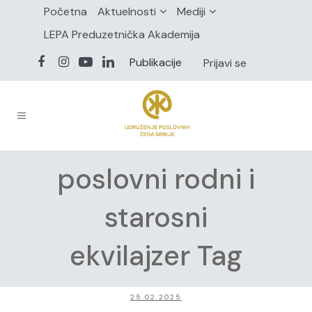
Početna
Aktuelnosti
Mediji
LEPA Preduzetnička Akademija
Publikacije
Prijavi se
poslovni rodni i
starosni
ekvilajzer Tag
25.02.2025