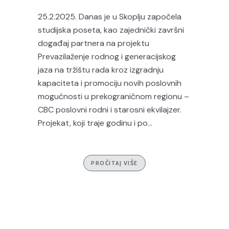
25.2.2025. Danas je u Skoplju započela
studijska poseta, kao zajednički završni
događaj partnera na projektu
Prevazilaženje rodnog i generacijskog
jaza na tržištu rada kroz izgradnju
kapaciteta i promociju novih poslovnih
mogućnosti u prekograničnom regionu –
CBC poslovni rodni i starosni ekvilajzer.
Projekat, koji traje godinu i po...
PROČITAJ VIŠE