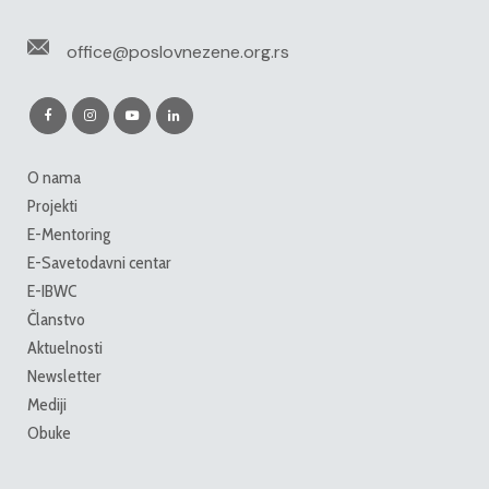
office@poslovnezene.org.rs
O nama
Projekti
E-Mentoring
E-Savetodavni centar
E-IBWC
Članstvo
Aktuelnosti
Newsletter
Mediji
Obuke