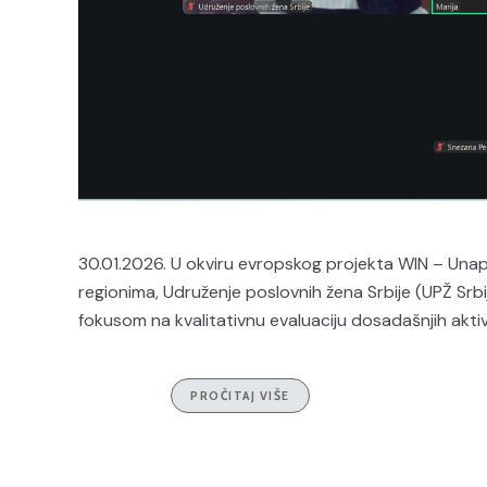
30.01.2026. U okviru evropskog projekta WIN – Unapr
regionima, Udruženje poslovnih žena Srbije (UPŽ Srb
fokusom na kvalitativnu evaluaciju dosadašnjih aktivn
PROČITAJ VIŠE