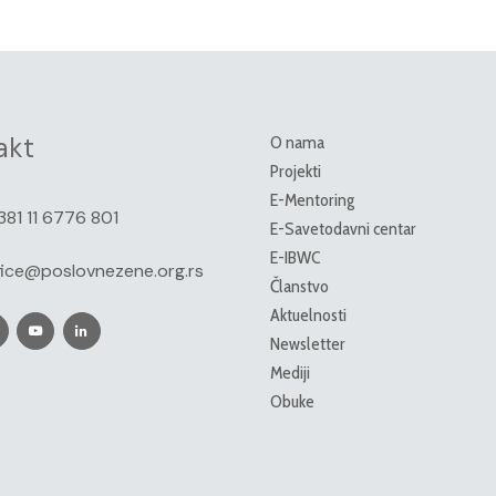
akt
O nama
Projekti
E-Mentoring
381 11 6776 801
E-Savetodavni centar
E-IBWC
fice@poslovnezene.org.rs
Članstvo
Aktuelnosti
Newsletter
Mediji
Obuke