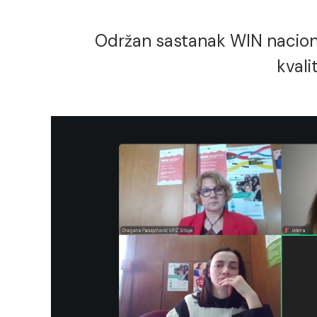
Održan sastanak WIN naciona
kvali