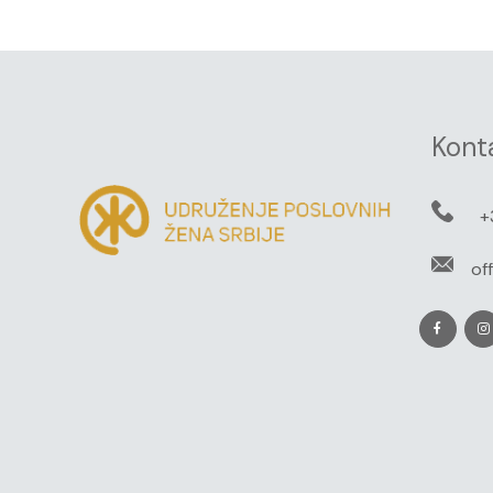
Kont
+
of