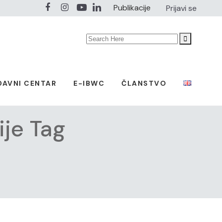
Publikacije
Prijavi se
Search
for:
DAVNI CENTAR
E-IBWC
ČLANSTVO
ije Tag