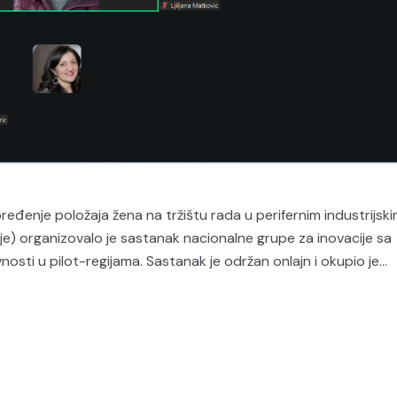
eđenje položaja žena na tržištu rada u perifernim industrijsk
ije) organizovalo je sastanak nacionalne grupe za inovacije sa
osti u pilot-regijama. Sastanak je održan onlajn i okupio je...