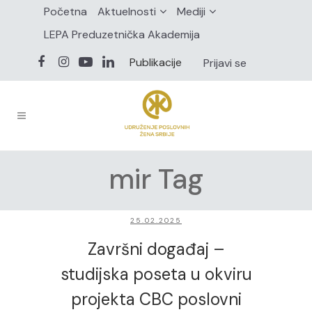
Početna
Aktuelnosti
Mediji
LEPA Preduzetnička Akademija
Publikacije
Prijavi se
mir Tag
25.02.2025
Završni događaj –
studijska poseta u okviru
projekta CBC poslovni