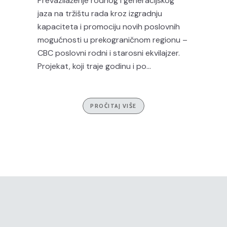
Prevazilaženje rodnog i generacijskog
jaza na tržištu rada kroz izgradnju
kapaciteta i promociju novih poslovnih
mogućnosti u prekograničnom regionu –
CBC poslovni rodni i starosni ekvilajzer.
Projekat, koji traje godinu i po...
PROČITAJ VIŠE