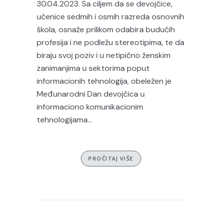
30.04.2023. Sa ciljem da se devojčice,
učenice sedmih i osmih razreda osnovnih
škola, osnaže prilikom odabira budućih
profesija i ne podležu stereotipima, te da
biraju svoj poziv i u netipično ženskim
zanimanjima u sektorima poput
informacionih tehnologija, obeležen je
Međunarodni Dan devojčica u
informaciono komunikacionim
tehnologijama...
PROČITAJ VIŠE