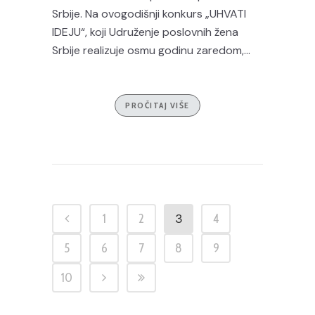
Srbije. Na ovogodišnji konkurs „UHVATI
IDEJU“, koji Udruženje poslovnih žena
Srbije realizuje osmu godinu zaredom,...
PROČITAJ VIŠE
3
1
2
4
5
6
7
8
9
10