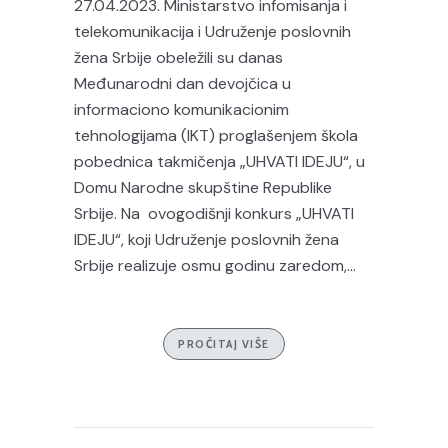
27.04.2023. Ministarstvo infomisanja i
telekomunikacija i Udruženje poslovnih
žena Srbije obeležili su danas
Međunarodni dan devojčica u
informaciono komunikacionim
tehnologijama (IKT) proglašenjem škola
pobednica takmičenja „UHVATI IDEJU“, u
Domu Narodne skupštine Republike
Srbije. Na ovogodišnji konkurs „UHVATI
IDEJU“, koji Udruženje poslovnih žena
Srbije realizuje osmu godinu zaredom,...
PROČITAJ VIŠE