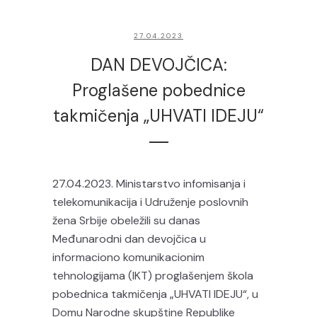
27.04.2023
DAN DEVOJČICA:
Proglašene pobednice
takmičenja „UHVATI IDEJU“
27.04.2023. Ministarstvo infomisanja i
telekomunikacija i Udruženje poslovnih
žena Srbije obeležili su danas
Međunarodni dan devojčica u
informaciono komunikacionim
tehnologijama (IKT) proglašenjem škola
pobednica takmičenja „UHVATI IDEJU“, u
Domu Narodne skupštine Republike