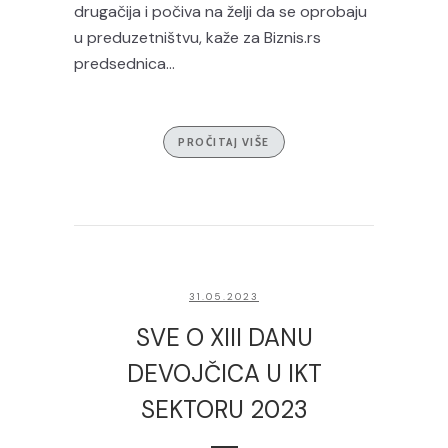
drugačija i počiva na želji da se oprobaju
u preduzetništvu, kaže za Biznis.rs
predsednica...
PROČITAJ VIŠE
31.05.2023
SVE O XIII DANU
DEVOJČICA U IKT
SEKTORU 2023