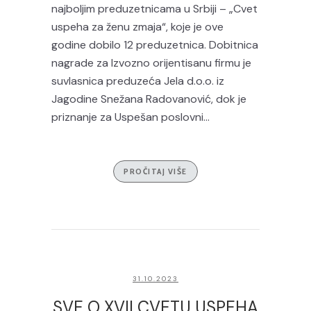
najboljim preduzetnicama u Srbiji – „Cvet
uspeha za ženu zmaja“, koje je ove
godine dobilo 12 preduzetnica. Dobitnica
nagrade za Izvozno orijentisanu firmu je
suvlasnica preduzeća Jela d.o.o. iz
Jagodine Snežana Radovanović, dok je
priznanje za Uspešan poslovni...
PROČITAJ VIŠE
31.10.2023
SVE O XVII CVETU USPEHA