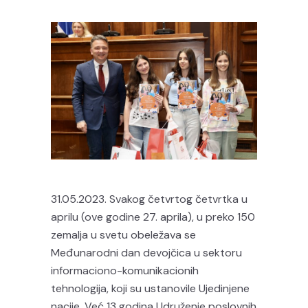
31.05.2023. Svakog četvrtog četvrtka u
aprilu (ove godine 27. aprila), u preko 150
zemalja u svetu obeležava se
Međunarodni dan devojčica u sektoru
informaciono-komunikacionih
tehnologija, koji su ustanovile Ujedinjene
nacije. Već 13 godina Udruženje poslovnih