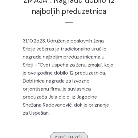
ZMAJA“: Nagradu dobilo 12
najboljih preduzetnica
31.10.2o23. Udruženje poslovnih žena
Srbije večeras je tradicionalno uručilo
nagrade najboljim preduzetnicama u
Srbiji - "Cvet uspeha za ženu zmaja", koje
je ove godine dobilo 12 preduzetnica.
Dobitnica nagrade za Izvozno
orijentisanu firmu je suvlasnica
preduzeća Jela d.o.o. iz Jagodine
Snežana Radovanović, dok je priznanje
za Uspešan...
PROČITAJ VIŠE