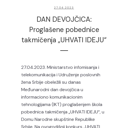
27.04.2023
DAN DEVOJČICA:
Proglašene pobednice
takmičenja „UHVATI IDEJU“
27.04.2023. Ministarstvo infomisanja i
telekomunikacija i Udruženje poslovnih
žena Srbije obeležili su danas
Međunarodni dan devojčica u
informaciono komunikacionim
tehnologijama (IKT) proglašenjem škola
pobednica takmičenja „UHVATI IDEJU“, u
Domu Narodne skupštine Republike
Srbije. Na ovogodišnji konkurs „UHVATI