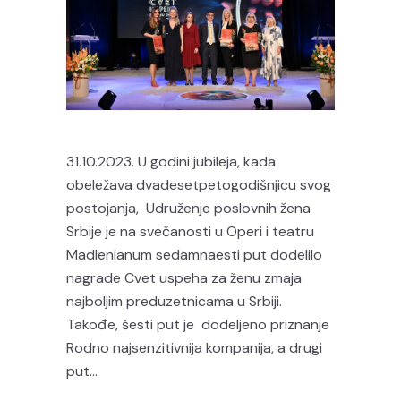
31.10.2023. U godini jubileja, kada
obeležava dvadesetpetogodišnjicu svog
postojanja, Udruženje poslovnih žena
Srbije je na svečanosti u Operi i teatru
Madlenianum sedamnaesti put dodelilo
nagrade Cvet uspeha za ženu zmaja
najboljim preduzetnicama u Srbiji.
Takođe, šesti put je dodeljeno priznanje
Rodno najsenzitivnija kompanija, a drugi
put...