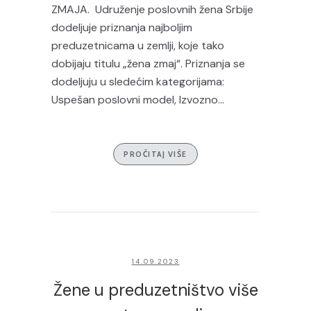
ZMAJA. Udruženje poslovnih žena Srbije
dodeljuje priznanja najboljim
preduzetnicama u zemlji, koje tako
dobijaju titulu „žena zmaj“. Priznanja se
dodeljuju u sledećim kategorijama:
Uspešan poslovni model, Izvozno...
PROČITAJ VIŠE
14.09.2023
Žene u preduzetništvo više