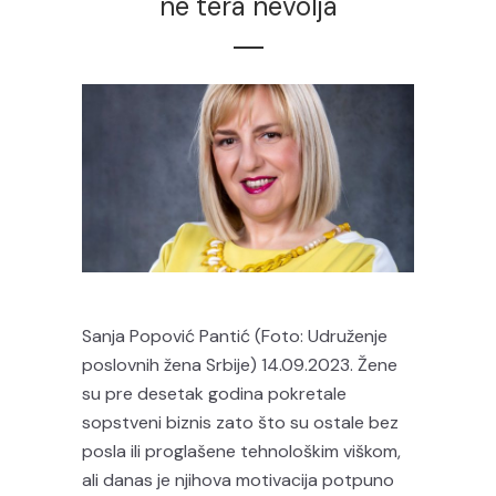
ne tera nevolja
Sanja Popović Pantić (Foto: Udruženje
poslovnih žena Srbije) 14.09.2023. Žene
su pre desetak godina pokretale
sopstveni biznis zato što su ostale bez
posla ili proglašene tehnološkim viškom,
ali danas je njihova motivacija potpuno