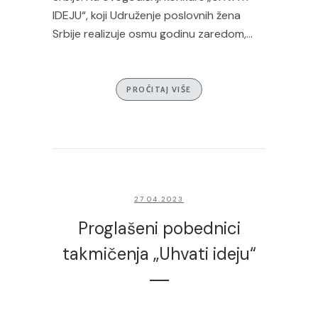
IDEJU“, koji Udruženje poslovnih žena
Srbije realizuje osmu godinu zaredom,...
PROČITAJ VIŠE
27.04.2023
Proglašeni pobednici
takmičenja „Uhvati ideju“