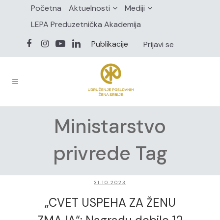
Početna
Aktuelnosti
Mediji
LEPA Preduzetnička Akademija
Publikacije
Prijavi se
Ministarstvo
privrede Tag
31.10.2023
„CVET USPEHA ZA ŽENU