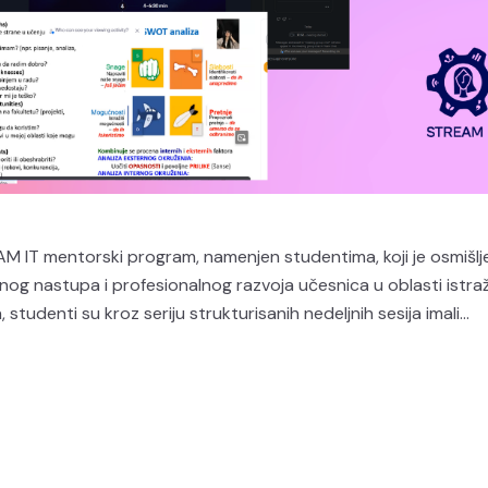
EAM IT mentorski program, namenjen studentima, koji je osmišlj
nog nastupa i profesionalnog razvoja učesnica u oblasti istraž
studenti su kroz seriju strukturisanih nedeljnih sesija imali...