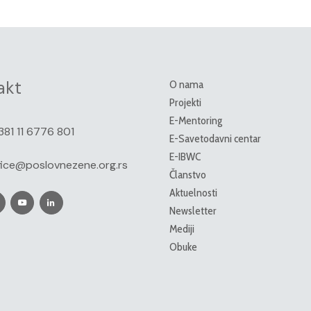
akt
O nama
Projekti
E-Mentoring
381 11 6776 801
E-Savetodavni centar
E-IBWC
fice@poslovnezene.org.rs
Članstvo
Aktuelnosti
Newsletter
Mediji
Obuke