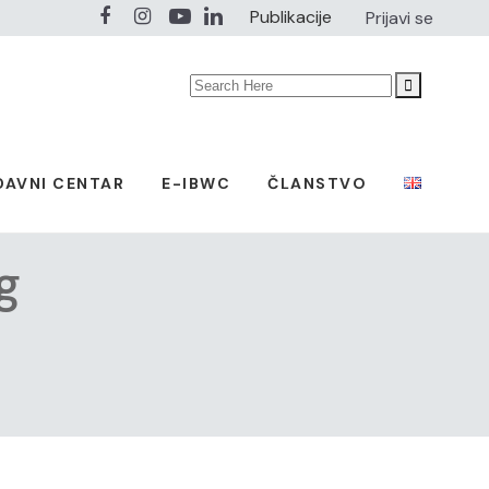
Publikacije
Prijavi se
Search
for:
DAVNI CENTAR
E-IBWC
ČLANSTVO
g