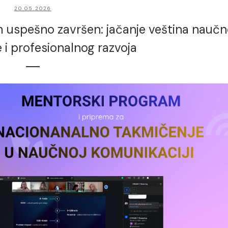
20.05.2026
uspešno završen: jačanje veština naučn
 i profesionalnog razvoja