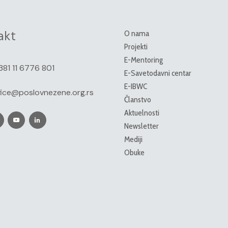
akt
O nama
Projekti
E-Mentoring
381 11 6776 801
E-Savetodavni centar
E-IBWC
fice@poslovnezene.org.rs
Članstvo
Aktuelnosti
Newsletter
Mediji
Obuke