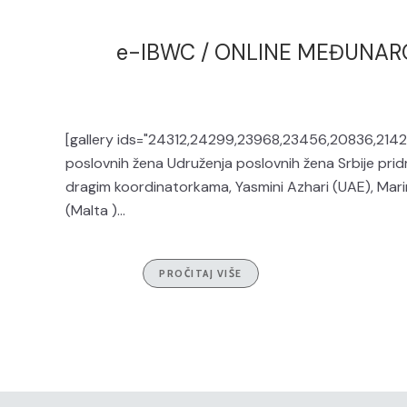
e-IBWC / ONLINE MEĐUNARO
[gallery ids="24312,24299,23968,23456,20836,21428
poslovnih žena Udruženja poslovnih žena Srbije pridr
dragim koordinatorkama, Yasmini Azhari (UAE), Marini L
(Malta )...
PROČITAJ VIŠE