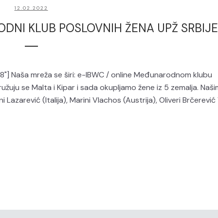
12.02.2022
DNI KLUB POSLOVNIH ŽENA UPŽ SRBIJE
"] Naša mreža se širi: e-IBWC / online Međunarodnom klubu
užuju se Malta i Kipar i sada okupljamo žene iz 5 zemalja. Naši
azarević (Italija), Marini Vlachos (Austrija), Oliveri Brčerević