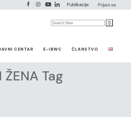
Publikacije
Prijavi se
Search
for:
DAVNI CENTAR
E-IBWC
ČLANSTVO
 ŽENA Tag