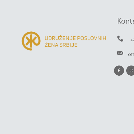
Kont
+
of