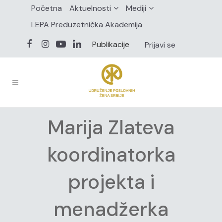
Početna
Aktuelnosti
Mediji
LEPA Preduzetnička Akademija
Publikacije
Prijavi se
Marija Zlateva
koordinatorka
projekta i
menadžerka