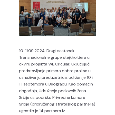
10-11.09.2024. Drugi sastanak
Transnacionalne grupe stejkholdera u
okviru projekta WE.Circular, uključujući
predstavljanje primera dobre prakse u
osnaživanju preduzetnica, održan je 10. i
11. septembra u Beogradu. Kao domaćin
događaja, Udruženje poslovnih žena
Srbije uz podršku Privredne komore
Srbije (pridruženog strateškog partnera)
ugostilo je 14 partnera iz...