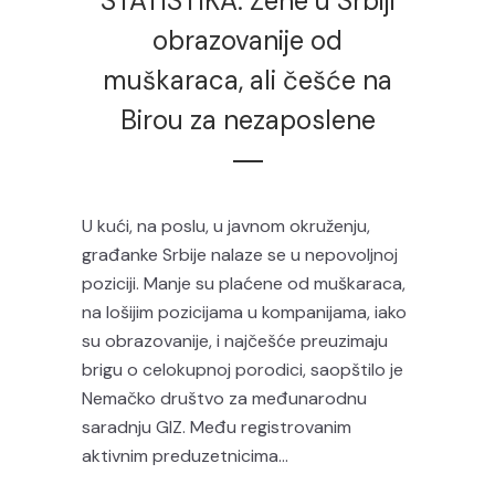
STATISTIKA: Žene u Srbiji
obrazovanije od
muškaraca, ali češće na
Birou za nezaposlene
U kući, na poslu, u javnom okruženju,
građanke Srbije nalaze se u nepovoljnoj
poziciji. Manje su plaćene od muškaraca,
na lošijim pozicijama u kompanijama, iako
su obrazovanije, i najčešće preuzimaju
brigu o celokupnoj porodici, saopštilo je
Nemačko društvo za međunarodnu
saradnju GIZ. Među registrovanim
aktivnim preduzetnicima...