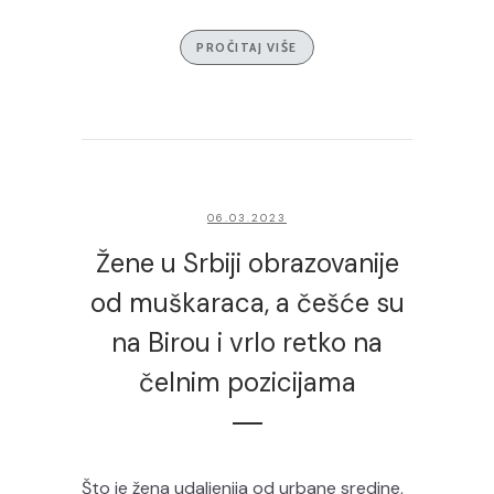
PROČITAJ VIŠE
06.03.2023
Žene u Srbiji obrazovanije
od muškaraca, a češće su
na Birou i vrlo retko na
čelnim pozicijama
Što je žena udaljenija od urbane sredine,