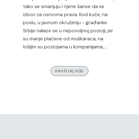
tako se smanjuju i njene šanse da se
izbori za osnovna prava. Kod kuće, na
poslu, u javnom okruženju - građanke
Srbije nalaze se u nepovoljnoj poziciji, jer
su manje plaćene od muškaraca, na
lošijim su pozicijama u kompanijama,...
PROČITAJ VIŠE