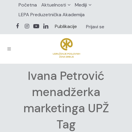
Početna
Aktuelnosti
Mediji
LEPA Preduzetnička Akademija
Publikacije
Prijavi se
Ivana Petrović
menadžerka
marketinga UPŽ
Tag