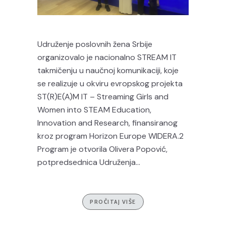
Udruženje poslovnih žena Srbije
organizovalo je nacionalno STREAM IT
takmičenju u naučnoj komunikaciji, koje
se realizuje u okviru evropskog projekta
ST(R)E(A)M IT – Streaming Girls and
Women into STEAM Education,
Innovation and Research, finansiranog
kroz program Horizon Europe WIDERA.2
Program je otvorila Olivera Popović,
potpredsednica Udruženja...
PROČITAJ VIŠE