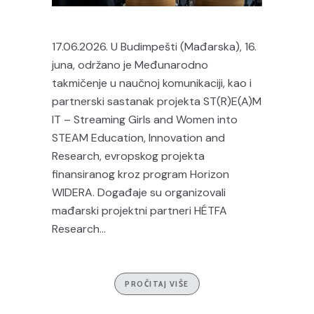
17.06.2026. U Budimpešti (Mađarska), 16.
juna, održano je Međunarodno
takmičenje u naučnoj komunikaciji, kao i
partnerski sastanak projekta ST(R)E(A)M
IT – Streaming Girls and Women into
STEAM Education, Innovation and
Research, evropskog projekta
finansiranog kroz program Horizon
WIDERA. Događaje su organizovali
mađarski projektni partneri HÉTFA
Research...
PROČITAJ VIŠE