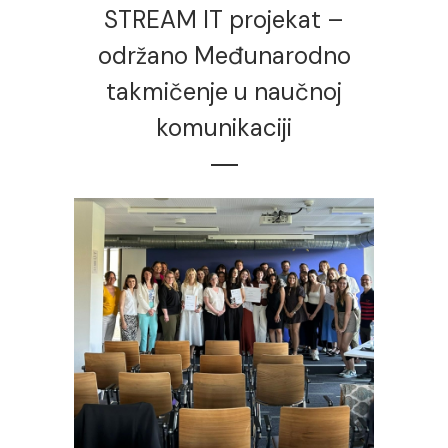
STREAM IT projekat –
održano Međunarodno
takmičenje u naučnoj
komunikaciji