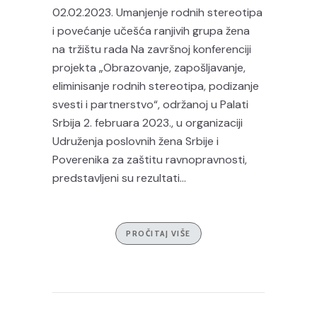
02.02.2023. Umanjenje rodnih stereotipa
i povećanje učešća ranjivih grupa žena
na tržištu rada Na završnoj konferenciji
projekta „Obrazovanje, zapošljavanje,
eliminisanje rodnih stereotipa, podizanje
svesti i partnerstvo“, održanoj u Palati
Srbija 2. februara 2023., u organizaciji
Udruženja poslovnih žena Srbije i
Poverenika za zaštitu ravnopravnosti,
predstavljeni su rezultati...
PROČITAJ VIŠE