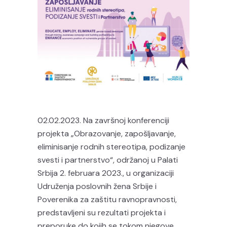
02.02.2023. Na završnoj konferenciji
projekta „Obrazovanje, zapošljavanje,
eliminisanje rodnih stereotipa, podizanje
svesti i partnerstvo“, održanoj u Palati
Srbija 2. februara 2023., u organizaciji
Udruženja poslovnih žena Srbije i
Poverenika za zaštitu ravnopravnosti,
predstavljeni su rezultati projekta i
preporuke do kojih se tokom njegove