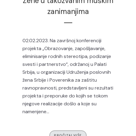
Žene u takozvanim muškim
zanimanjima
02.02.2023. Na završnoj konferenciji
projekta „Obrazovanje, zapošljavanje,
eliminisanje rodnih stereotipa, podizanje
svesti i partnerstvo“, održanoj u Palati
Srbija, u organizaciji Udruženja poslovnih
žena Srbije i Poverenika za zaštitu
ravnopravnosti, predstavljeni su rezultati
projekta i preporuke do kojih se tokom
njegove realizacije došlo a koje su
namenjene...
PROČITAJ VIŠE