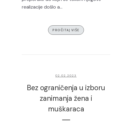
realizacije došlo a...
PROČITAJ VIŠE
02.02.2023
Bez ograničenja u izboru
zanimanja žena i
muškaraca