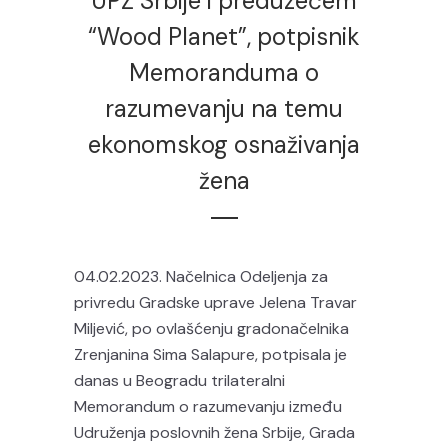
UPŽ Srbije i preduzećem
“Wood Planet”, potpisnik
Memoranduma o
razumevanju na temu
ekonomskog osnaživanja
žena
04.02.2023. Načelnica Odeljenja za
privredu Gradske uprave Jelena Travar
Miljević, po ovlašćenju gradonačelnika
Zrenjanina Sima Salapure, potpisala je
danas u Beogradu trilateralni
Memorandum o razumevanju između
Udruženja poslovnih žena Srbije, Grada