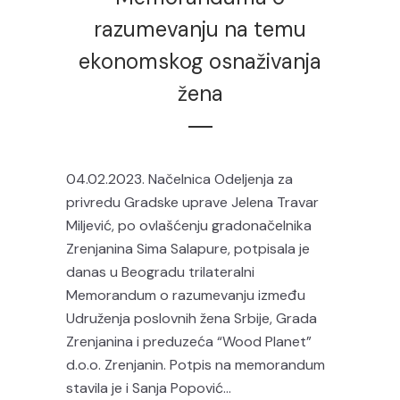
razumevanju na temu
ekonomskog osnaživanja
žena
04.02.2023. Načelnica Odeljenja za
privredu Gradske uprave Jelena Travar
Miljević, po ovlašćenju gradonačelnika
Zrenjanina Sima Salapure, potpisala je
danas u Beogradu trilateralni
Memorandum o razumevanju između
Udruženja poslovnih žena Srbije, Grada
Zrenjanina i preduzeća “Wood Planet”
d.o.o. Zrenjanin. Potpis na memorandum
stavila je i Sanja Popović...