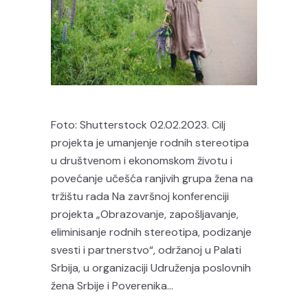
Foto: Shutterstock 02.02.2023. Cilj
projekta je umanjenje rodnih stereotipa
u društvenom i ekonomskom životu i
povećanje učešća ranjivih grupa žena na
tržištu rada Na završnoj konferenciji
projekta „Obrazovanje, zapošljavanje,
eliminisanje rodnih stereotipa, podizanje
svesti i partnerstvo“, održanoj u Palati
Srbija, u organizaciji Udruženja poslovnih
žena Srbije i Poverenika...