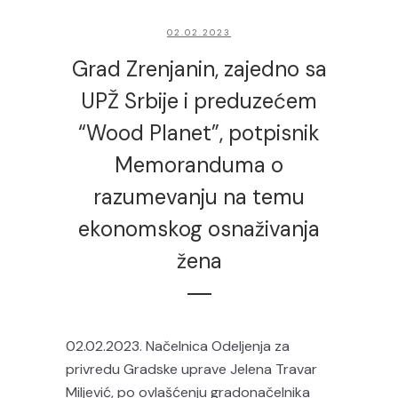
02.02.2023
Grad Zrenjanin, zajedno sa
UPŽ Srbije i preduzećem
“Wood Planet”, potpisnik
Memoranduma o
razumevanju na temu
ekonomskog osnaživanja
žena
02.02.2023. Načelnica Odeljenja za
privredu Gradske uprave Jelena Travar
Miljević, po ovlašćenju gradonačelnika