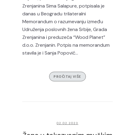
Zrenjanina Sima Salapure, potpisala je
danas u Beogradu trilateralni
Memorandum o razumevanju između
Udruženja poslovnih žena Srbije, Grada
Zrenjanina i preduzeća “Wood Planet”
d.o.o. Zrenjanin. Potpis na memorandum
stavila je i Sanja Popović...
PROČITAJ VIŠE
02.02.2023