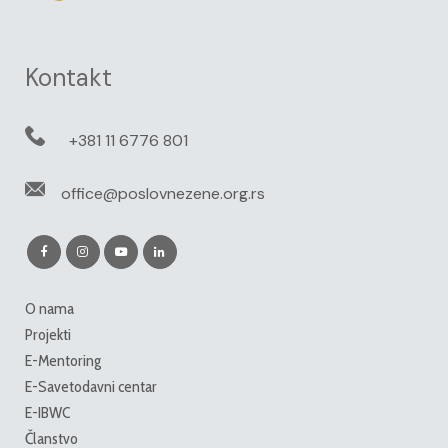
Kontakt
+381 11 6776 801
office@poslovnezene.org.rs
O nama
Projekti
E-Mentoring
E-Savetodavni centar
E-IBWC
Članstvo