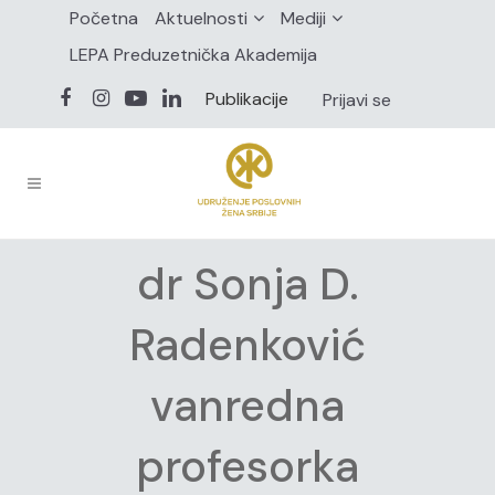
Početna
Aktuelnosti
Mediji
LEPA Preduzetnička Akademija
Publikacije
Prijavi se
dr Sonja D.
Radenković
vanredna
profesorka