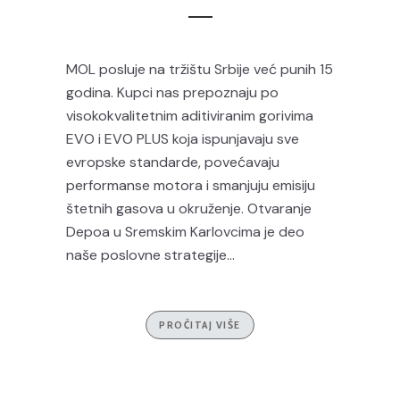
MOL posluje na tržištu Srbije već punih 15
godina. Kupci nas prepoznaju po
visokokvalitetnim aditiviranim gorivima
EVO i EVO PLUS koja ispunjavaju sve
evropske standarde, povećavaju
performanse motora i smanjuju emisiju
štetnih gasova u okruženje. Otvaranje
Depoa u Sremskim Karlovcima je deo
naše poslovne strategije...
PROČITAJ VIŠE