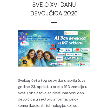
SVE O XVI DANU
DEVOJČICA 2026
Svakog četvrtog četvrtka u aprilu (ove
godine 23. aprila), u preko 150 zemalja u
svetu obeležava se Međunarodni dan
devojčica u sektoru informaciono-
komunikacionih tehnologija, koji su