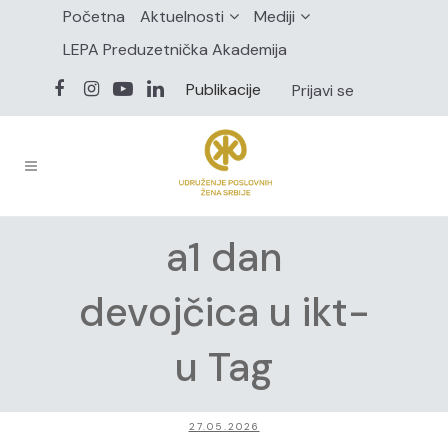
Početna
Aktuelnosti
Mediji
LEPA Preduzetnička Akademija
Publikacije
Prijavi se
a1 dan
devojčica u ikt-
u Tag
27.05.2026