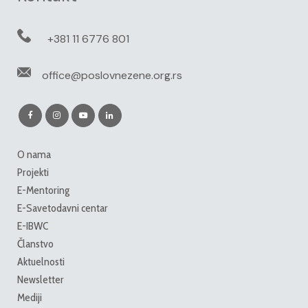
+381 11 6776 801
office@poslovnezene.org.rs
O nama
Projekti
E-Mentoring
E-Savetodavni centar
E-IBWC
Članstvo
Aktuelnosti
Newsletter
Mediji