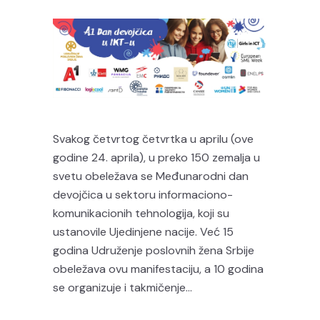
Svakog četvrtog četvrtka u aprilu (ove
godine 24. aprila), u preko 150 zemalja u
svetu obeležava se Međunarodni dan
devojčica u sektoru informaciono-
komunikacionih tehnologija, koji su
ustanovile Ujedinjene nacije. Već 15
godina Udruženje poslovnih žena Srbije
obeležava ovu manifestaciju, a 10 godina
se organizuje i takmičenje...